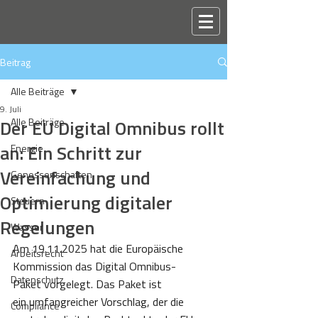
Beitrag
Alle Beiträge
9. Juli
Der EU Digital Omnibus rollt
Alle Beiträge
an: Ein Schritt zur
Energie
Vereinfachung und
Genossenschaften
Optimierung digitaler
Steuern
Regelungen
Wasser
Am 19.11.2025 hat die Europäische 
Arbeitsrecht
Kommission das Digital Omnibus-
Datenschutz
Paket vorgelegt. Das Paket ist 
ein umfangreicher Vorschlag, der die 
Compliance