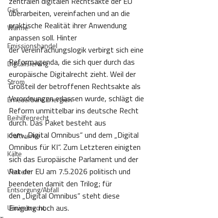
zentralen digitalen Rechtsakte der EU 
Gas
überarbeiten, vereinfachen und an die 
praktische Realität ihrer Anwendung 
Wärme
anpassen soll. Hinter 
Emissionshandel
der Vereinfachungslogik verbirgt sich eine 
Reformagenda, die sich quer durch das 
Digitalisierung
europäische Digitalrecht zieht. Weil der 
Strom
Großteil der betroffenen Rechtsakte als 
Verordnungen erlassen wurde, schlägt die 
Erneuerbare Energien
Reform unmittelbar ins deutsche Recht 
Beihilfenrecht
durch. Das Paket besteht aus 
dem „Digital Omnibus“ und dem „Digital 
Kraftwerke
Omnibus für KI“. Zum Letzteren einigten 
Kälte
sich das Europäische Parlament und der 
Rat der EU am 7.5.2026 politisch und 
Verkehr
beendeten damit den Trilog; für 
Entsorgung/Abfall
den „Digital Omnibus“ steht diese 
Einigung noch aus. 
Umweltrecht