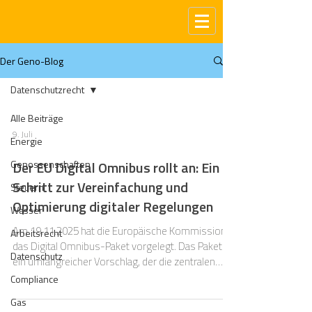
Der Geno-Blog
Datenschutzrecht
Alle Beiträge
9. Juli
Energie
Genossenschaften
Der EU Digital Omnibus rollt an: Ein
Schritt zur Vereinfachung und
Steuern
Optimierung digitaler Regelungen
Wasser
Am 19.11.2025 hat die Europäische Kommission
Arbeitsrecht
das Digital Omnibus-Paket vorgelegt. Das Paket ist
Datenschutz
ein umfangreicher Vorschlag, der die zentralen
digitalen Rechtsakte der EU überarbeiten,
Compliance
vereinfachen und an die praktische Realität ihrer
Gas
Anwendung anpassen soll. Hinter der