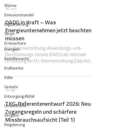
Vereinfachungslogik verbirgt sich eine
Wärme
16. Juni
Reformagenda, die sich quer durch das
Emissionshandel
europäische Digitalrecht zieht. Weil der Großteil
DADG in Kraft – Was
der betroffenen Rechtsakte als Verordnungen
Digitalisierung
Energieunternehmen jetzt beachten
erlassen wurde, schlägt die Reform unm
Strom
müssen
Erneuerbare
Das Datenverordnung-Anwendungs-und-
Energien
Durchsetzungs-Gesetz (DADG) als nationale
Beihilfenrecht
Umsetzung der EU-Datenverordnung (Data Act,
VO (EU) 2023/2854) wurde am 29.5.2026
Kraftwerke
verkündet.
Kälte
Verkehr
14. Apr.
Entsorgung/Abfall
TKG-Referentenentwurf 2026: Neue
Umweltrecht
Zugangsregeln und schärfere
Vergabe
Missbrauchsaufsicht (Teil 1)
Regulierung