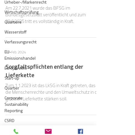
Urheber-/Markenrecht
Am 22.7.2021 wurde das BFSG im
Wirtschaftsprüfung
Bundesgesetzblatt veröffentlicht und zum
28.6.2025 tritt es vollständig in Kraft.
Quartiere
Wasserstoff
Verfassungsrecht
EU-
22. Feb. 2024
Emissionshandel
Sorgfaltspflichten entlang der
Europarecht
Lieferkette
Start-up
Zum 1.1.2023 ist das LkSG in Kraft getreten, das
Quartier
die Menschenrechte und den Umweltschutz in der
Corporate
globalen Lieferkette stärken soll.
Sustainability
Reporting
CSRD
18. Okt. 2023
Nachhaltigkeitsberichterstattung