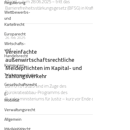
Monat – zum 28.06.2025 – tritt das
Regulierung
Barrierefreiheitsstärkungsgesetz (BFSG) in Kraft.
Wettbewerbs-
und
Kartellrecht
Europarecht
26. Feb. 2025
Wirtschafts-
und
Vereinfachte
Handelsrecht
außenwirtschaftsrechtliche
Kommunen
Meldepflichten im Kapital- und
Zahlungsverkehr
Telekommunikation
Gesellschaftsrecht
Zum 01.01.2025 sind im Zuge des
Bürokratieabbau-Programms des
E-
Bundesministeriums für Justiz – kurz vor Ende der
Mobilität
Legislaturperiode – noch Änd
Verwaltungsrecht
Allgemein
18. Juli 2024
Insolvenzrecht