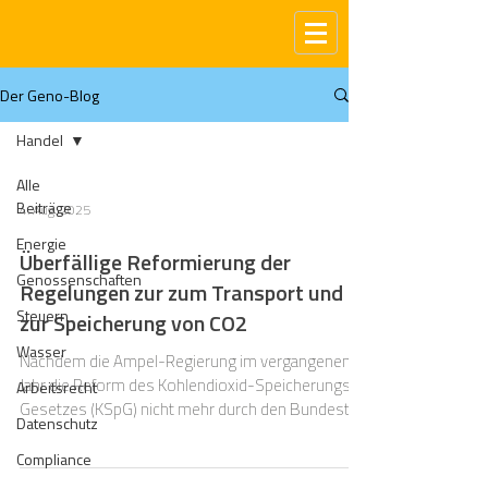
Der Geno-Blog
Handel
Alle
Beiträge
4. Aug. 2025
Energie
Überfällige Reformierung der
Genossenschaften
Regelungen zur zum Transport und
Steuern
zur Speicherung von CO2
Wasser
Nachdem die Ampel-Regierung im vergangenen
Jahr die Reform des Kohlendioxid-Speicherungs-
Arbeitsrecht
Gesetzes (KSpG) nicht mehr durch den Bundestag
Datenschutz
bringen konnte, hat sich die neue
Bundesregierung sowohl im Koalitionsvertrag als
Compliance
auch dem Sofortprogramm vorgenommen, eine