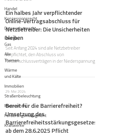
Handel
Ein halbes Jahr verpflichtender
Konzessionsrecht
Online-Vertragsabschluss für
Netzbetreiber: Die Unsicherheiten
Datenschutzrecht
bleiben
Energie,
Gas
Seit Anfang 2024 sind alle Netzbetreiber
Alle
verpflichtet, den Abschluss von
Themen
Netzanschlussverträgen in der Niederspannung
online anzubieten.
Wärme
und Kälte
Immobilien
29. Mai 2024
Straßenbeleuchtung
Bereit für die Barrierefreiheit?
Mieterstrom
Umsetzung des
Forderungsmanagment
Barrierefreiheitsstärkungsgesetzes
Kraftwerke
ab dem 28.6.2025 Pflicht