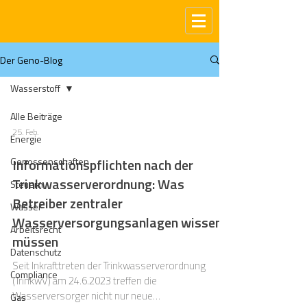
Der Geno-Blog
Wasserstoff
Alle Beiträge
25. Feb.
Energie
Genossenschaften
Informationspflichten nach der
Trinkwasserverordnung: Was
Steuern
Betreiber zentraler
Wasser
Wasserversorgungsanlagen wissen
Arbeitsrecht
müssen
Datenschutz
Seit Inkrafttreten der Trinkwasserverordnung
Compliance
(TrinkwV) am 24.6.2023 treffen die
Wasserversorger nicht nur neue
Gas