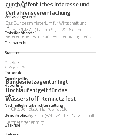
durch Öffentliches Interesse und
Wasserstoff
Verfahrensvereinfachung
Verfassungsrecht
Das Bundesministerium für Wirtschaft und
EU-
Energie (BMWE) hat am 8. Juli 2026 einen
Emissionshandel
Referentenentwurf zur Beschleunigung der
Europarecht
Verfügbarkeit von Wasserstoff und zur Änderung
weiterer rechtlicher Rahmenbedingungen für den
Start-up
Wasserstoffmarkthochlauf sowie zur Änderung
Quartier
weiterer energierechtlicher Vorschriften vorgelegt.
6. Aug. 2025
Corporate
Sustainability
Bundesnetzagentur legt
Reporting
Hochlaufentgelt für das
CSRD
Wasserstoff-Kernnetz fest
Nachhaltigkeitsberichterstattung
Im Oktober letzten Jahres hat die
Berichtspflicht
Bundesnetzagentur (BNetzA) das Wasserstoff-
Kernnetz genehmigt.
Gaskrise
Haftung