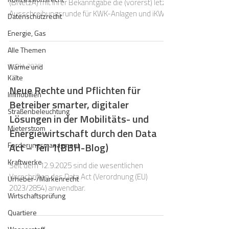
(BNetzA) mit ihrer Bekanntgabe die (vorerst) letzte
Ausschreibungsrunde für KWK-Anlagen und iKWK-
Datenschutzrecht
Systeme zum Gebotstermin am 1.12. 2025
Energie, Gas
gestartet.
Alle Themen
8. Okt. 2025
Wärme und
Kälte
Neue Rechte und Pflichten für
Immobilien
Betreiber smarter, digitaler
Straßenbeleuchtung
Lösungen in der Mobilitäts- und
Mieterstrom
Energiewirtschaft durch den Data
Forderungsmanagment
Act – Teil 1(BBH-Blog)
Kraftwerke
Seit dem 12.9.2025 sind die wesentlichen
Vorschriften des Data Act (Verordnung (EU)
Urheber-/Markenrecht
2023/2854) anwendbar.
Wirtschaftsprüfung
Quartiere