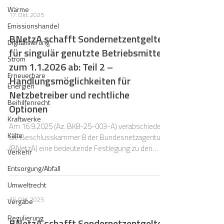
Wärme
17. Okt. 2025
Emissionshandel
BNetzA schafft Sondernetzentgelte
Digitalisierung
für singulär genutzte Betriebsmittel
Strom
zum 1.1.2026 ab: Teil 2 –
Erneuerbare
Handlungsmöglichkeiten für
Energien
Netzbetreiber und rechtliche
Beihilfenrecht
Optionen
Kraftwerke
Am 16.9.2025 (Az. BK8-25-003-A) verabschiedete
Kälte
die Beschlusskammer 8 der Bundesnetzagentur
(BNetzA) eine bedeutende Festlegung zu den
Verkehr
Entgelten für singulär genutzte Betriebsmittel
Entsorgung/Abfall
gemäß § 19 Abs. 3 StromNEV.
Umweltrecht
15. Okt. 2025
Vergabe
Regulierung
BNetzA schafft Sondernetzentgelte