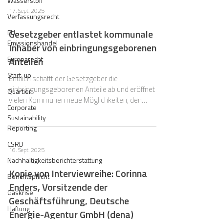
Wasserstoff
17. Sept. 2025
Verfassungsrecht
Gesetzgeber entlastet kommunale
EU-
Emissionshandel
Inhaber von einbringungsgeborenen
Europarecht
Anteilen
Start-up
Endlich schafft der Gesetzgeber die
einbringungsgeborenen Anteile ab und eröffnet
Quartier
vielen Kommunen neue Möglichkeiten, den
Corporate
Stadtkonzern umzustrukturieren und diesen an
Sustainability
sich verändernde Rahmenbedingungen
Reporting
anzupassen.
CSRD
16. Sept. 2025
Nachhaltigkeitsberichterstattung
Kopie von Interviewreihe: Corinna
Berichtspflicht
Enders, Vorsitzende der
Gaskrise
Geschäftsführung, Deutsche
Haftung
Energie-Agentur GmbH (dena)