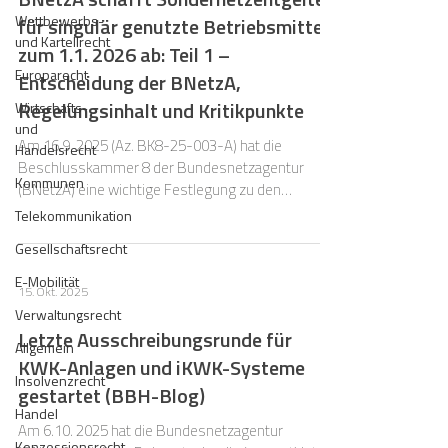
Wettbewerbs-
für singulär genutzte Betriebsmittel
und Kartellrecht
zum 1.1. 2026 ab: Teil 1 –
Europarecht
Entscheidung der BNetzA,
Regelungsinhalt und Kritikpunkte
Wirtschafts-
und
Am 16.9. 2025 (Az. BK8-25-003-A) hat die
Handelsrecht
Beschlusskammer 8 der Bundesnetzagentur
Kommunen
(BNetzA) eine wichtige Festlegung zu den
Entgelten für singulär genutzte Betriebsmittel
Telekommunikation
nach § 19 Abs. 3 StromNEV beschlossen. Die
Gesellschaftsrecht
Veröffentlichung erfolgte am 24.9. 2025 im
Amtsblatt der Behörde.
E-Mobilität
15. Okt. 2025
Verwaltungsrecht
Letzte Ausschreibungsrunde für
Allgemein
KWK-Anlagen und iKWK-Systeme
Insolvenzrecht
gestartet (BBH-Blog)
Handel
Am 6.10. 2025 hat die Bundesnetzagentur
Konzessionsrecht