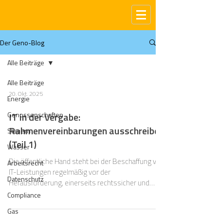
Der Geno-Blog
Alle Beiträge
Alle Beiträge
20. Okt. 2025
Energie
Genossenschaften
IT in der Vergabe:
Rahmenvereinbarungen ausschreiben
Steuern
(Teil 1)
Wasser
Die öffentliche Hand steht bei der Beschaffung von
Arbeitsrecht
IT-Leistungen regelmäßig vor der
Datenschutz
Herausforderung, einerseits rechtssicher und
transparent zu vergeben, andererseits jedoch
Compliance
flexibel auf technologische Entwicklungen und sich
Gas
wandelnde Bedarfe reagieren zu können.