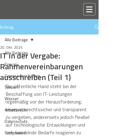
Beitrag
Alle Beiträge
20. Okt. 2025
IT in der Vergabe:
Alle Beiträge
Rahmenvereinbarungen
Energie
ausschreiben (Teil 1)
Genossenschaften
Die öffentliche Hand steht bei der 
Steuern
Beschaffung von IT-Leistungen 
Wasser
regelmäßig vor der Herausforderung, 
einerseits rechtssicher und transparent 
Arbeitsrecht
zu vergeben, andererseits jedoch flexibel 
Datenschutz
auf technologische Entwicklungen und 
sich wandelnde Bedarfe reagieren zu 
Compliance