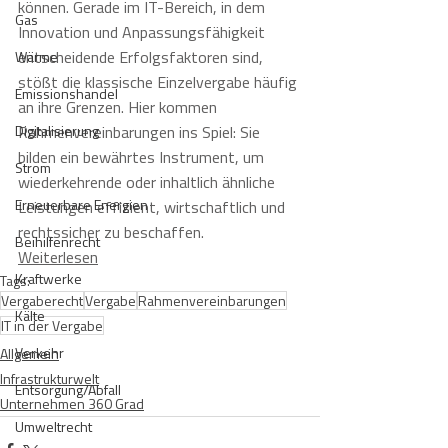
können. Gerade im IT-Bereich, in dem 
Gas
Innovation und Anpassungsfähigkeit 
entscheidende Erfolgsfaktoren sind, 
Wärme
stößt die klassische Einzelvergabe häufig 
Emissionshandel
an ihre Grenzen. Hier kommen 
Digitalisierung
Rahmenvereinbarungen ins Spiel: Sie 
bilden ein bewährtes Instrument, um 
Strom
wiederkehrende oder inhaltlich ähnliche 
Erneuerbare Energien
Leistungen effizient, wirtschaftlich und 
rechtssicher zu beschaffen.
Beihilfenrecht
Weiterlesen
Kraftwerke
Tags:
Vergaberecht
Vergabe
Rahmenvereinbarungen
Kälte
IT in der Vergabe
Verkehr
Allgemein
Infrastrukturwelt
Entsorgung/Abfall
Unternehmen 360 Grad
Umweltrecht