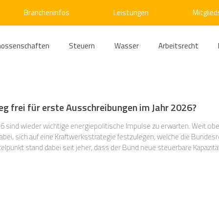
Brancheninfos
Leistungen
Mitglied
nossenschaften
Steuern
Wasser
Arbeitsrecht
ärme
Emissionshandel
Digitalisierung
Strom
E
g frei für erste Ausschreibungen im Jahr 2026?
ke
Kälte
Verkehr
Entsorgung/Abfall
Umweltrec
 sind wieder wichtige energiepolitische Impulse zu erwarten. Weit obe
 eine Kraftwerksstrategie festzulegen, welche die Bundesregierung bereits seit mehreren
ittelpunkt stand dabei seit jeher, dass der Bund neue steuerbare Kapazitä
erden allgemein als notwendig erachtet, weil du
s- und Kartellrecht
Europarecht
Wirtschafts- und Handel
ellschaftsrecht
E-Mobilität
Verwaltungsrecht
Allge