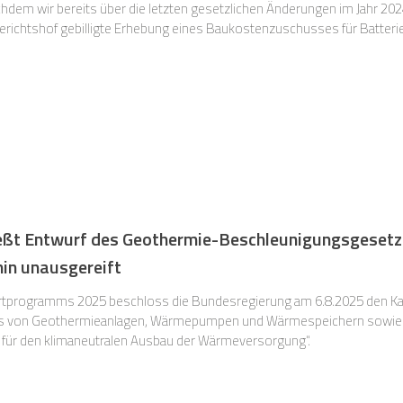
em wir bereits über die letzten gesetzlichen Änderungen im Jahr 2024
ng des rechtlichen Rahmens an. In diesem ersten Blogbeitrag berichten
eßt Entwurf des Geothermie-Beschleunigungsgesetz
in unausgereift
programms 2025 beschloss die Bundesregierung am 6.8.2025 den Ka
s von Geothermieanlagen, Wärmepumpen und Wärmespeichern sowie 
für den klimaneutralen Ausbau der Wärmeversorgung“.