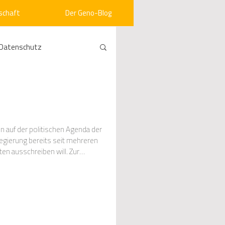
schaft
Der Geno-Blog
Datenschutz
rneuerbare Energien
ht
Vergabe
n auf der politischen Agenda der
ten ausschreiben will. Zur
srecht
Kommunen
mein