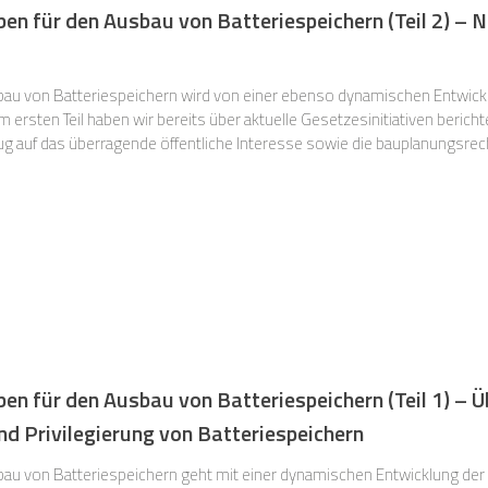
en für den Ausbau von Batteriespeichern (Teil 2) – 
u von Batteriespeichern wird von einer ebenso dynamischen Entwickl
 berichtet, die eine Weiterentwicklung
g auf das überragende öffentliche Interesse sowie die bauplanungsrecht
ch vorsehen. In diesem zweiten Teil widmen wir uns nun den gesetzlic
en für den Ausbau von Batteriespeichern (Teil 1) – 
nd Privilegierung von Batteriespeichern
u von Batteriespeichern geht mit einer dynamischen Entwicklung der 