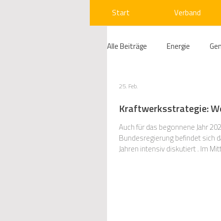
Start
Verband
Alle Beiträge
Energie
Ge
Compliance
Gas
W
25. Feb.
Kraftwerksstrategie: We
Beihilfenrecht
Kraftwer
Auch für das begonnene Jahr 2026
Bundesregierung befindet sich dabei, sich auf
Jahren intensiv diskutiert . Im M
Erinnerung: Solche Kapazitäten w
Regulierung
Wettbewerb
Telekommunikation
Ges