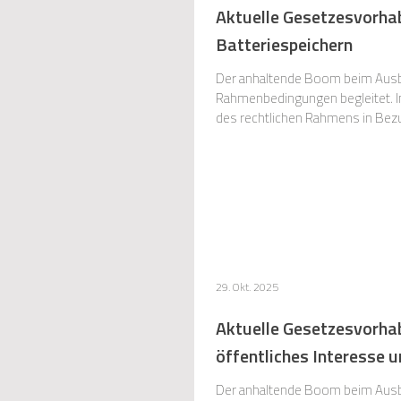
Aktuelle Gesetzesvorhab
Batteriespeichern
Der anhaltende Boom beim Ausba
Rahmenbedingungen begleitet. Im ersten Teil haben wir bereits über aktuelle Gesetzesinitiativen
des rechtlichen Rahmens in Bezu
Batteriespeichern im Außenberei
29. Okt. 2025
Aktuelle Gesetzesvorhab
öffentliches Interesse u
Der anhaltende Boom beim Ausba