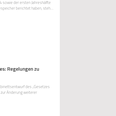
 sowie der ersten Jahreshälfte
 wir über
es: Regelungen zu
binettsentwurf des „Gesetzes
zur Änderung weiterer