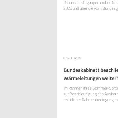
Rahmenbedingungen einher. Nachd
2025 und über die vom Bundesgerichtshof gebilligte Erhebung eines Baukostenzuschusses für Batteriespeicher berichtet haben, steht
nun erneut eine Weiterentwicklu
8. Sept. 2025
Bundeskabinett beschli
Wärmeleitungen weiterh
Im Rahmen ihres Sommer-Sofort
zur Beschleunigung des Ausbau
rechtlicher Rahmenbedingungen 