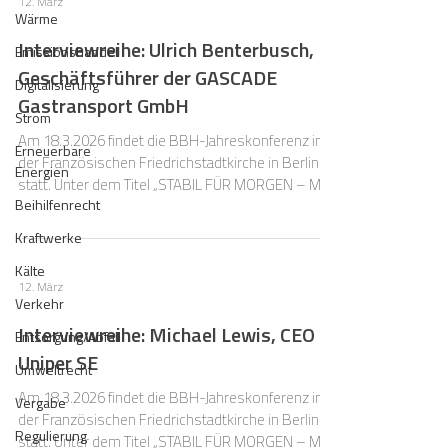
12. März
seit dem 12.9.2025 unmittelbar in allen
Wärme
Mitgliedstaaten.
Interviewreihe: Ulrich Benterbusch,
Emissionshandel
Geschäftsführer der GASCADE
Digitalisierung
Gastransport GmbH
Strom
Am 18.3.2026 findet die BBH-Jahreskonferenz in
Erneuerbare
der Französischen Friedrichstadtkirche in Berlin
Energien
statt. Unter dem Titel „STABIL FÜR MORGEN – MUT
Beihilfenrecht
STATT ATTENTISMUS“ wollen wir nach einem Jahr
Bundesregierung ein Zwischenfazit ziehen: Wo
Kraftwerke
gab es, gibt und soll es noch Aufbruch geben?
Kälte
Denn immerhin hat diese Bundesregierung mit
12. März
dem „Sondervermögen für Infrastruktur und
Verkehr
Klimaneutralität“ ein Instrument zur Verfügung, von
Interviewreihe: Michael Lewis, CEO
Entsorgung/Abfall
dem frühere Regierungen nur träumen konnten.
Uniper SE
Doch wenn es nic
Umweltrecht
Am 18.3.2026 findet die BBH-Jahreskonferenz in
Vergabe
der Französischen Friedrichstadtkirche in Berlin
Regulierung
statt. Unter dem Titel „STABIL FÜR MORGEN – MUT