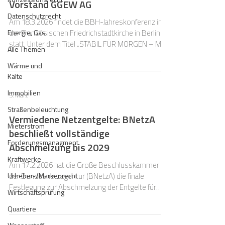
Vorstand GGEW AG
zeigt sich erst nach Abschluss der Bohrarbeiten.
Bi
Datenschutzrecht
Am 18.3.2026 findet die BBH-Jahreskonferenz in
Energie, Gas
der Französischen Friedrichstadtkirche in Berlin
statt. Unter dem Titel „STABIL FÜR MORGEN – MUT
Alle Themen
STATT ATTENTISMUS“ wollen wir nach einem Jahr
Wärme und
Bundesregierung ein Zwischenfazit ziehen: Wo
Kälte
gab es, gibt und soll es noch Aufbruch geben?
Denn immerhin hat diese Bundesregierung mit
Immobilien
5. März
dem „Sondervermögen für Infrastruktur und
Straßenbeleuchtung
Klimaneutralität“ ein Instrument zur Verfügung, von
Vermiedene Netzentgelte: BNetzA
dem frühere Regierungen nur träumen konnten.
Mieterstrom
beschließt vollständige
Doch wenn es nic
Forderungsmanagment
Abschmelzung bis 2029
Kraftwerke
Am 17.2.2026 hat die Große Beschlusskammer
Urheber-/Markenrecht
der Bundesnetzagentur (BNetzA) die finale
Festlegung zur Abschmelzung der Entgelte für
Wirtschaftsprüfung
dezentrale Erzeugung in den Jahren 2026 bis 2028
Quartiere
(Az. GBK-25-02-1#1) beschlossen. Den
Beschluss veröffentlichte die BNetzA auf ihrer