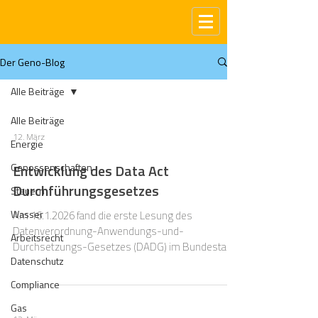
Der Geno-Blog
Alle Beiträge
Alle Beiträge
12. März
Energie
Genossenschaften
Entwicklung des Data Act
Durchführungsgesetzes
Steuern
Wasser
Am 16.1.2026 fand die erste Lesung des
Datenverordnung-Anwendungs-und-
Arbeitsrecht
Durchsetzungs-Gesetzes (DADG) im Bundestag
Datenschutz
statt. Ein wichtiger Meilenstein, um für den Data
Act (Verordnung (EU) 2023/2854), einen nationalen
Compliance
Verfahrens-, Zuständigkeits- und
Gas
Sanktionsrahmen zu schaffen. Der Data Act gilt