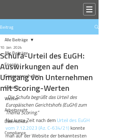
Beitrag
Alle Beiträge
10. Jan. 2024
Schufa-Urteil des EuGH:
Alle Beiträge
Auswirkungen auf den
Energie
Umgang von Unternehmen
Genossenschaften
mit Scoring-Werten
Steuern
„Die Schufa begrüßt das Urteil des 
Wasser
Europäischen Gerichtshofs (EuGH) zum 
Arbeitsrecht
Thema Scoring.“
Nur kurze Zeit nach dem 
Urteil des EuGH 
Datenschutz
vom 7.12.2023 (Az. C-634/21)
 konnte 
Compliance
man auf der Website der bekanntesten 