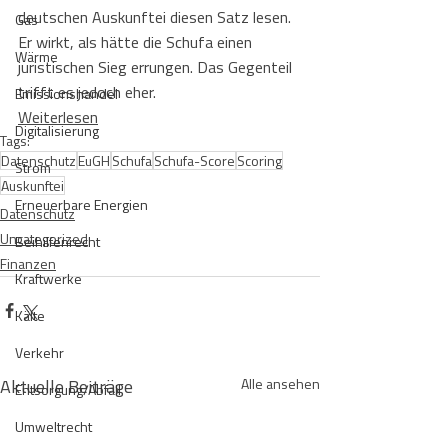
deutschen Auskunftei diesen Satz lesen. 
Gas
Er wirkt, als hätte die Schufa einen 
Wärme
juristischen Sieg errungen. Das Gegenteil 
trifft es jedoch eher.
Emissionshandel
Weiterlesen
Digitalisierung
Tags:
Datenschutz
EuGH
Schufa
Schufa-Score
Scoring
Strom
Auskunftei
Erneuerbare Energien
Datenschutz
Uncategorized
Beihilfenrecht
Finanzen
Kraftwerke
Kälte
Verkehr
Aktuelle Beiträge
Alle ansehen
Entsorgung/Abfall
Umweltrecht