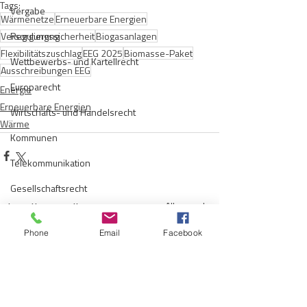
Tags:
Vergabe
Wärmenetze
Erneuerbare Energien
Versorgungssicherheit
Regulierung
Biogasanlagen
Flexibilitätszuschlag
EEG 2025
Biomasse-Paket
Wettbewerbs- und Kartellrecht
Ausschreibungen EEG
Europarecht
Energie
Erneuerbare Energien
Wirtschafts- und Handelsrecht
Wärme
Kommunen
Telekommunikation
Gesellschaftsrecht
Aktuelle Beiträge
Alle ansehen
E-Mobilität
Phone
Email
Facebook
Verwaltungsrecht
Allgemein
Insolvenzrecht