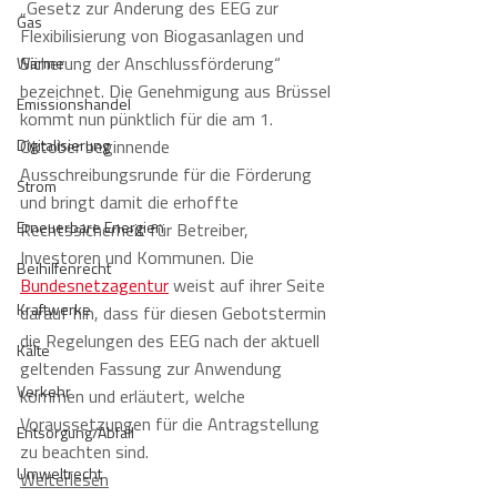
„Gesetz zur Änderung des EEG zur 
Gas
Flexibilisierung von Biogasanlagen und 
Sicherung der Anschlussförderung“ 
Wärme
bezeichnet. Die Genehmigung aus Brüssel 
Emissionshandel
kommt nun pünktlich für die am 1. 
Digitalisierung
Oktober beginnende 
Ausschreibungsrunde für die Förderung 
Strom
und bringt damit die erhoffte 
Erneuerbare Energien
Rechtssicherheit für Betreiber, 
Investoren und Kommunen. Die 
Beihilfenrecht
Bundesnetzagentur
 weist auf ihrer Seite 
Kraftwerke
darauf hin, dass für diesen Gebotstermin 
die Regelungen des EEG nach der aktuell 
Kälte
geltenden Fassung zur Anwendung 
Verkehr
kommen und erläutert, welche 
Voraussetzungen für die Antragstellung 
Entsorgung/Abfall
zu beachten sind. 
Umweltrecht
Weiterlesen