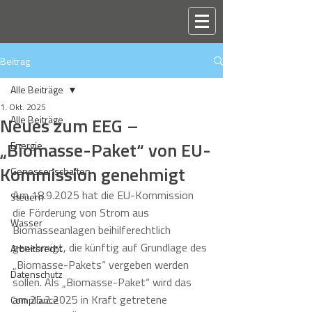
Beitrag
Alle Beiträge
1. Okt. 2025
Neues zum EEG –
Alle Beiträge
„Biomasse-Paket“ von EU-
Energie
Kommission genehmigt
Genossenschaften
Am 18.9.2025 hat die EU-Kommission 
Steuern
die Förderung von Strom aus 
Wasser
Biomasseanlagen beihilferechtlich 
genehmigt, die künftig auf Grundlage des 
Arbeitsrecht
„Biomasse-Pakets“ vergeben werden 
Datenschutz
sollen. Als „Biomasse-Paket“ wird das 
am 25.2.2025 in Kraft getretene 
Compliance