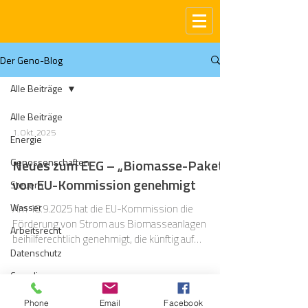
Der Geno-Blog
Alle Beiträge
Alle Beiträge
1. Okt. 2025
Energie
Genossenschaften
Neues zum EEG – „Biomasse-Paket“
von EU-Kommission genehmigt
Steuern
Wasser
Am 18.9.2025 hat die EU-Kommission die
Förderung von Strom aus Biomasseanlagen
Arbeitsrecht
beihilferechtlich genehmigt, die künftig auf
Datenschutz
Grundlage des „Biomasse-Pakets“ vergeben
werden sollen.
Compliance
Gas
Phone
Email
Facebook