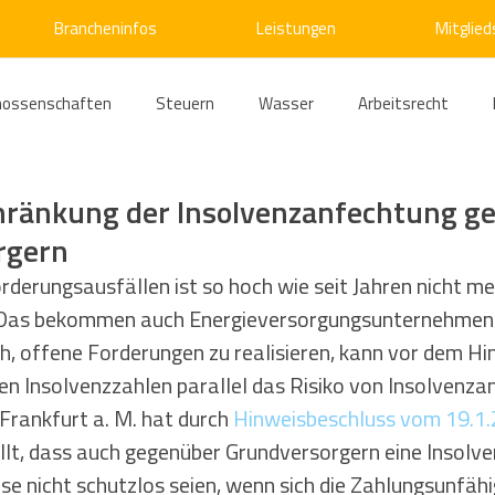
Brancheninfos
Leistungen
Mitglied
nossenschaften
Steuern
Wasser
Arbeitsrecht
ärme
Emissionshandel
Digitalisierung
Strom
E
hränkung der Insolvenzanfechtung g
rgern
ke
Kälte
Verkehr
Entsorgung/Abfall
Umweltrec
rderungsausfällen ist so hoch wie seit Jahren nicht me
 Das bekommen auch Energieversorgungsunternehmen z
h, offene Forderungen zu realisieren, kann vor dem Hi
s- und Kartellrecht
Europarecht
Wirtschafts- und Handel
en Insolvenzzahlen parallel das Risiko von Insolvenza
Frankfurt a. M. hat durch 
Hinweisbeschluss vom 19.1.
ellt, dass auch gegenüber Grundversorgern eine Insolv
ellschaftsrecht
E-Mobilität
Verwaltungsrecht
Allge
ese nicht schutzlos seien, wenn sich die Zahlungsunfähi