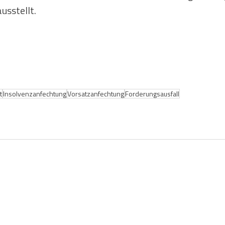
usstellt.
t
Insolvenzanfechtung
Vorsatzanfechtung
Forderungsausfall