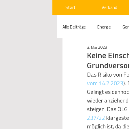
Start
Verband
Alle Beiträge
Energie
Ge
3. Mai 2023
Compliance
Gas
W
Keine Einsc
Grundverso
Beihilfenrecht
Kraftwer
Das Risiko von Fo
vom 14.2.2023
).
Gelingt es dennoc
Regulierung
Wettbewerb
wieder anziehend
steigen. Das OLG 
237/22
 klargest
Telekommunikation
Ges
möglich ist, da di