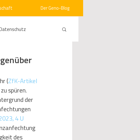
schaft
Der Geno-Blog
Datenschutz
rneuerbare Energien
egenüber
ht
Vergabe
hr (
ZfK-Artikel 
u spüren. 
ntergrund der 
srecht
Kommunen
nfechtungen 
2023, 4 U 
enzanfechtung 
mein
gkeit des 