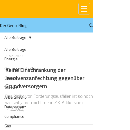
Der Geno-Blog
Alle Beiträge
Alle Beiträge
3. Mai 2023
Energie
Genossenschaften
Keine Einschränkung der
Insolvenzanfechtung gegenüber
Steuern
Grundversorgern
Wasser
Das Risiko von Forderungsausfällen ist so hoch
Arbeitsrecht
wie seit Jahren nicht mehr (ZfK-Artikel vom
Datenschutz
14.2.2023).
Compliance
Gas