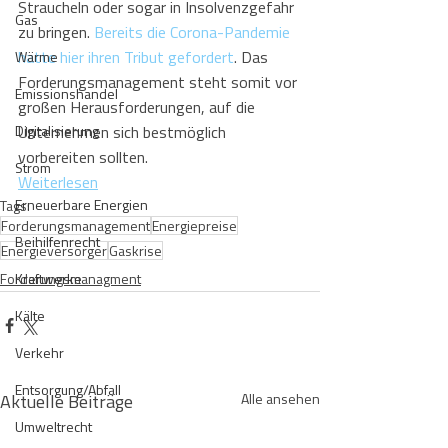
Straucheln oder sogar in Insolvenzgefahr 
Gas
zu bringen. 
Bereits die Corona-Pandemie 
hatte hier ihren Tribut gefordert
. Das 
Wärme
Forderungsmanagement steht somit vor 
Emissionshandel
großen Herausforderungen, auf die 
Digitalisierung
Unternehmen sich bestmöglich 
vorbereiten sollten.
Strom
Weiterlesen
Erneuerbare Energien
Tags:
Forderungsmanagement
Energiepreise
Beihilfenrecht
Energieversorger
Gaskrise
Forderungsmanagment
Kraftwerke
Kälte
Verkehr
Entsorgung/Abfall
Aktuelle Beiträge
Alle ansehen
Umweltrecht