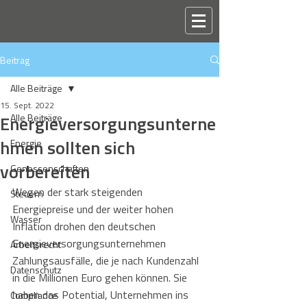
Beitrag
Alle Beiträge
15. Sept. 2022
Energieversorgungsunterne
Alle Beiträge
hmen sollten sich
Energie
vorbereiten
Genossenschaften
Wegen der stark steigenden 
Steuern
Energiepreise und der weiter hohen 
Wasser
Inflation drohen den deutschen 
Energieversorgungsunternehmen 
Arbeitsrecht
Zahlungsausfälle, die je nach Kundenzahl 
Datenschutz
in die Millionen Euro gehen können. Sie 
haben das Potential, Unternehmen ins 
Compliance