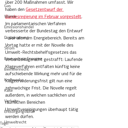
über 200 Maßnahmen umfasst. Wir 
Gas
haben den 
Gesetzentwurf der 
Bundesregierung im Februar vorgestellt
. 
Wärme
Im parlamentarischen Verfahren 
Emissionshandel
verbesserte der Bundestag den Entwurf 
Digitalisierung
– vor allem im Energiebereich. Bereits am 
Vortag hatte er mit der Novelle des 
Strom
Umwelt-Rechtsbehelfsgesetzes das 
Erneuerbare Energien
Verbandsklagerecht gestrafft: Laufende 
Klageverfahren entfalten künftig keine 
Beihilfenrecht
aufschiebende Wirkung mehr und für die 
Kraftwerke
Klageerwiderungsfrist gilt nun eine 
zehnwöchige Frist. Die Novelle regelt 
Kälte
außerdem, in welchen sachlichen und 
Verkehr
räumlichen Bereichen 
Umweltvereinigungen überhaupt tätig 
Entsorgung/Abfall
werden dürfen.
Umweltrecht
Tags: