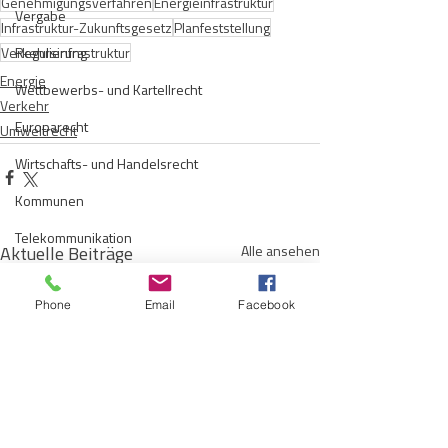
Genehmigungsverfahren
Energieinfrastruktur
Vergabe
Infrastruktur-Zukunftsgesetz
Planfeststellung
Verkehrsinfrastruktur
Regulierung
Energie
Wettbewerbs- und Kartellrecht
Verkehr
Europarecht
Umweltrecht
Wirtschafts- und Handelsrecht
Kommunen
Telekommunikation
Aktuelle Beiträge
Alle ansehen
Gesellschaftsrecht
Phone
Email
Facebook
E-Mobilität
Verwaltungsrecht
Allgemein
Insolvenzrecht