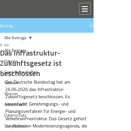
Beitrag
Alle Beiträge
9. Juli
Das Infrastruktur-
Alle Beiträge
Zukunftsgesetz ist
Energie
beschlossen
Genossenschaften
Der Deutsche Bundestag hat am 
Steuern
26.06.2026 das Infrastruktur-
Wasser
Zukunftsgesetz beschlossen. Es 
vereinfacht Genehmigungs- und 
Arbeitsrecht
Planungsverfahren für Energie- und 
Datenschutz
Verkehrsinfrastruktur. Das Gesetz gehört 
zur föderalen Modernisierungsagenda, die 
Compliance