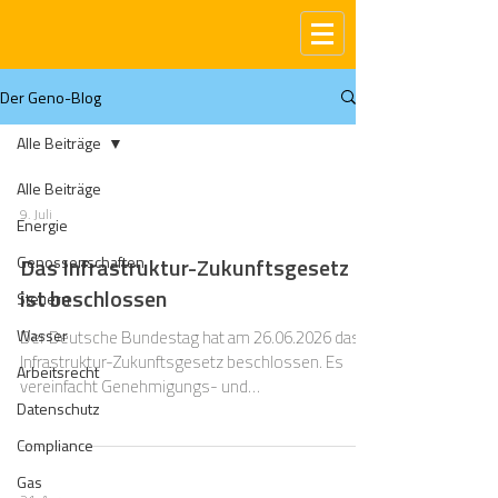
Der Geno-Blog
Alle Beiträge
Alle Beiträge
9. Juli
Energie
Genossenschaften
Das Infrastruktur-Zukunftsgesetz
ist beschlossen
Steuern
Wasser
Der Deutsche Bundestag hat am 26.06.2026 das
Infrastruktur-Zukunftsgesetz beschlossen. Es
Arbeitsrecht
vereinfacht Genehmigungs- und
Datenschutz
Planungsverfahren für Energie- und
Verkehrsinfrastruktur. Das Gesetz gehört zur
Compliance
föderalen Modernisierungsagenda, die über 200
Gas
Maßnahmen umfasst. Wir haben den