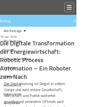
Beitrag
Alle Beiträge
16. Jan. 2020
Die Digitale Transformation
Alle Beiträge
der Energiewirtschaft:
Energie
Robotic Process
Genossenschaften
Automation – Ein Roboter
Steuern
zum Nach
Wasser
Die Digitalisierung ist längst in vollem 
Arbeitsrecht
Gange und wird unsere Gesellschaft, 
Datenschutz
Wirtschaft und Politik weiterhin 
grundlegend verändern. Oftmals wird 
Compliance