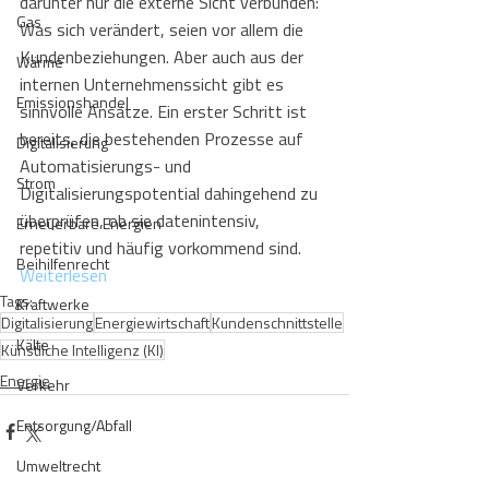
darunter nur die externe Sicht verbunden: 
Gas
Was sich verändert, seien vor allem die 
Kundenbeziehungen. Aber auch aus der 
Wärme
internen Unternehmenssicht gibt es 
Emissionshandel
sinnvolle Ansätze. Ein erster Schritt ist 
bereits, die bestehenden Prozesse auf 
Digitalisierung
Automatisierungs- und 
Strom
Digitalisierungspotential dahingehend zu 
überprüfen, ob sie datenintensiv, 
Erneuerbare Energien
repetitiv und häufig vorkommend sind. 
Beihilfenrecht
Weiterlesen
Tags:
Kraftwerke
Digitalisierung
Energiewirtschaft
Kundenschnittstelle
Kälte
Künstliche Intelligenz (KI)
Energie
Verkehr
Entsorgung/Abfall
Umweltrecht