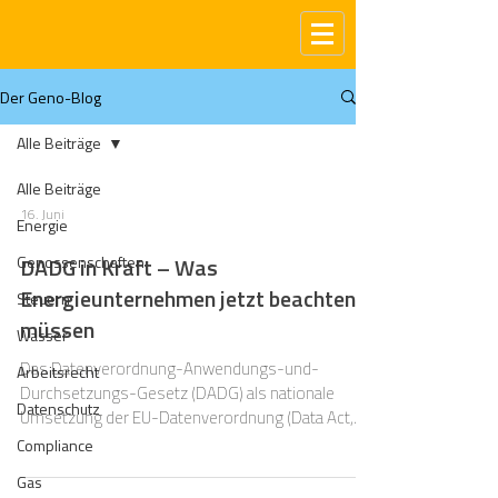
Der Geno-Blog
Alle Beiträge
Alle Beiträge
16. Juni
Energie
Genossenschaften
DADG in Kraft – Was
Energieunternehmen jetzt beachten
Steuern
müssen
Wasser
Das Datenverordnung-Anwendungs-und-
Arbeitsrecht
Durchsetzungs-Gesetz (DADG) als nationale
Datenschutz
Umsetzung der EU-Datenverordnung (Data Act,
VO (EU) 2023/2854) wurde am 29.5.2026
Compliance
verkündet.
Gas