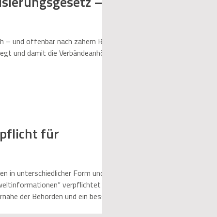
sierungsgesetz –
ch – und offenbar nach zähem Ringen –
egt und damit die Verbändeanhörung
flicht für
n in unterschiedlicher Form und
eltinformationen“ verpflichtet dazu,
gernähe der Behörden und ein besseres
setz“ (BayUIG) die EU-Richtlini