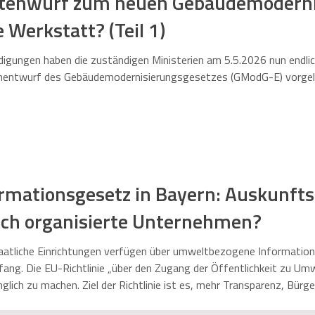
ntenwurf zum neuen Gebäudemoderni
e Werkstatt? (Teil 1)
igungen haben die zuständigen Ministerien am 5.5.2026 nun endli
nentwurf des Gebäudemodernisierungsgesetzes (GModG-E) vorgel
mationsgesetz in Bayern: Auskunftsp
lich organisierte Unternehmen?
aatliche Einrichtungen verfügen über umweltbezogene Informatione
ang. Die EU-Richtlinie „über den Zugang der Öffentlichkeit zu Umw
glich zu machen. Ziel der Richtlinie ist es, mehr Transparenz, Bür
 schaffen. In Bayern setzt das „Bayerische Umweltinformationsge