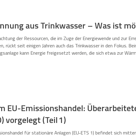
ung aus Trinkwasser – Was ist mög
chtung der Ressourcen, die im Zuge der Energiewende und zur Errei
, rückt seit einigen Jahren auch das Trinkwasser in den Fokus. Bei
gsanlage kann Energie freigesetzt werden, die sich etwa zur Wär
gewinnung in Deutschland bereits genutzt? Und welche gesetzlich
m EU-Emissionshandel: Überarbeite
vorgelegt (Teil 1)
ionshandel für stationäre Anlagen (EU‑ETS 1) befindet sich mitten 