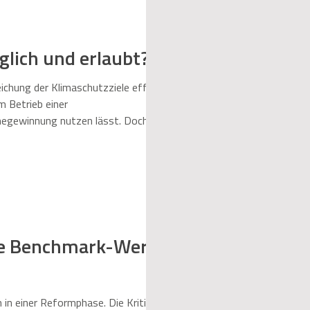
lich und erlaubt?
chung der Klimaschutzziele effizienter
m Betrieb einer
megewinnung nutzen lässt. Doch wo wird
en Hürden stehen ihrer weiteren
te Benchmark-Werte
in einer Reformphase. Die Kritik aus der