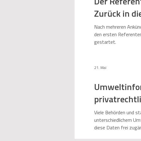
Der Refere
Zurück in di
Nach mehreren Ankünd
den ersten Referente
gestartet.
21. Mai
Umweltinfor
privatrecht
Viele Behörden und st
unterschiedlichem Umf
diese Daten frei zugän
Umweltbewusstsein zu