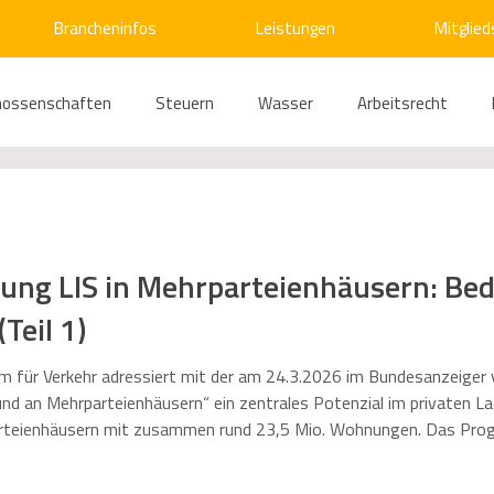
Brancheninfos
Leistungen
Mitglied
nossenschaften
Steuern
Wasser
Arbeitsrecht
ärme
Emissionshandel
Digitalisierung
Strom
E
ung LIS in Mehrparteienhäusern: Be
ke
Kälte
Verkehr
Entsorgung/Abfall
Umweltrec
Teil 1)
s- und Kartellrecht
Europarecht
Wirtschafts- und Handel
 für Verkehr adressiert mit der am 24.3.2026 im Bundesanzeiger ve
und an Mehrparteienhäusern“ ein zentrales Potenzial im privaten Lad
rteienhäusern mit zusammen rund 23,5 Mio. Wohnungen. Das Pro
anziell gewichtigste Einzelbaustein des Masterplans Ladeinfrastruk
ikation
Gesellschaftsrecht
E-Mobilität
Verwaltung