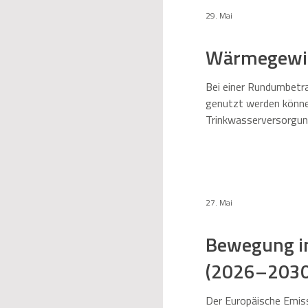
29. Mai
Allgemein
Wärmegewinn
Bei einer Rundumbetra
genutzt werden können
Trinkwasserversorgun
diese Form der Wärme
Verbreitung ent
27. Mai
Bewegung i
(2026–2030) 
Der Europäische Emiss