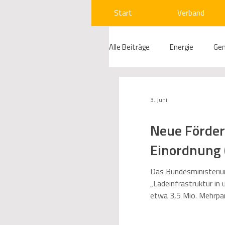
Start
Verband
Alle Beiträge
Energie
Ge
Compliance
Gas
W
3. Juni
Neue Förder
Beihilfenrecht
Kraftwer
Einordnung (
Regulierung
Wettbewerb
Das Bundesministerium
„Ladeinfrastruktur in 
etwa 3,5 Mio. Mehrpa
500 Mio. Euro der fin
Kommunen
Telekommun