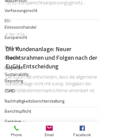
Wasserstoff
TEHG-Europarechtsanpassungsgesetz
verabschiedet.
Verfassungsrecht
EU-
Emissionshandel
3. Dez. 2024
Europarecht
Start-up
Die Kundenanlage: Neuer
Rechtsrahmen und Folgen nach der
Quartier
EuGH-Entscheidung
Corporate
Sustainability
Der EuGH hat entschieden, dass die allgemeine
Reporting
Kundenanlage nicht mit europ. Vorgaben der
Elektrizitätsbinnenmarkrichtlinie vereinbart ist.
CSRD
Nachhaltigkeitsberichterstattung
Berichtspflicht
Gaskrise
23. Juli 2024
Haftung
„Klimaneutralität“ und
Phone
Email
Facebook