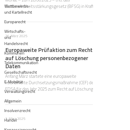
Wettbewerbs-
Barrierefreiheitsstärkungsgesetz (BFSG) in Kraft.
und Kartellrecht
Europarecht
Wirtschafts-
26. März 2025
und
Handelsrecht
Europaweite Prüfaktion zum Recht
Kommunen
auf Löschung personenbezogener
Telekommunikation
Daten
Gesellschaftsrecht
Anfang März startete eine europaweite
E-Mobilität
koordinierte Durchsetzungsmaßnahme (CEF) des
EDSA für das Jahr 2025 zum Recht auf Löschung.
Verwaltungsrecht
Allgemein
Insolvenzrecht
3. März 2025
Handel
Konzessionsrecht