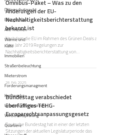
Omnibus-Paket – Was zu den
Datenschutzrecht
Änderungen der EU-
Nachhaltigkeitsberichterstattung
Energie, Gas
bekannt ist
Alle Themen
Nachdem die EU im Rahmen des Grünen Deals aus
Wärme und
dem Jahr 2019 Regelungen zur
Kälte
Nachhaltigkeitsberichterstattung von
Immobilien
Unternehmen ins Leben gerufe
Straßenbeleuchtung
Mieterstrom
28. Feb. 2025
Forderungsmanagment
Kraftwerke
Bundestag verabschiedet
überfälliges TEHG-
Urheber-/Markenrecht
Europarechtsanpassungsgesetz
Wirtschaftsprüfung
Deutsche Bundestag hat in einer der letzten
Quartiere
Sitzungen der aktuellen Legislaturperiode das