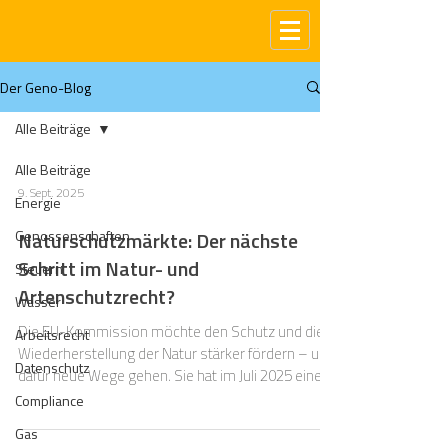
Der Geno-Blog
Alle Beiträge
Alle Beiträge
9. Sept. 2025
Energie
Genossenschaften
Naturschutzmärkte: Der nächste
Schritt im Natur- und
Steuern
Artenschutzrecht?
Wasser
Die EU-Kommission möchte den Schutz und die
Arbeitsrecht
Wiederherstellung der Natur stärker fördern – und
Datenschutz
dafür neue Wege gehen. Sie hat im Juli 2025 einen
Fahrplan vorgestellt, mit dem sie private
Compliance
Investitionen in den Naturschutz anreizen will.
Gas