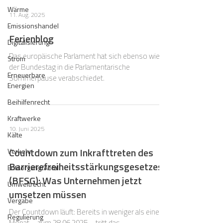
Wärme
11. Aug. 2025
Emissionshandel
Ferienblog
Digitalisierung
Das europäische Parlament hat sich ebenso wie
Strom
der Bundestag in die Parlamentarische
Erneuerbare
Sommerpause verabschiedet.
Energien
Beihilfenrecht
Kraftwerke
10. Juni 2025
Kälte
Countdown zum Inkrafttreten des
Verkehr
Barrierefreiheitsstärkungsgesetzes
Entsorgung/Abfall
(BFSG): Was Unternehmen jetzt
Umweltrecht
umsetzen müssen
Vergabe
Der Countdown läuft: Bereits in weniger als einem
Regulierung
Monat – zum 28.06.2025 – tritt das