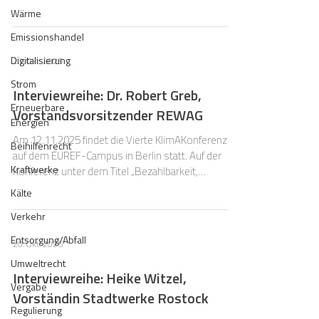
Technologien?
Wärme
Emissionshandel
Digitalisierung
20. Okt. 2025
Strom
Interviewreihe: Dr. Robert Greb,
Erneuerbare
Vorstandsvorsitzender REWAG
Energien
Am 12.11.2025 findet die Vierte KlimAKonferenz
Beihilfenrecht
auf dem EUREF-Campus in Berlin statt. Auf der
Kraftwerke
Konferenz unter dem Titel „Bezahlbarkeit,
Versorgungssicherheit und Klimaschutz geglückt?
Kälte
Erste Einschätzungen aus Perspektive der
Verkehr
Stadtwerke“ diskutieren wir Fragen rund um die
Wirtschaftlichkeit und die Herausforderungen bei
Entsorgung/Abfall
20. Okt. 2025
der Umsetzung nachhaltiger Energiekonzepte.
Umweltrecht
Interviewreihe: Heike Witzel,
Vergabe
Vorständin Stadtwerke Rostock
Regulierung