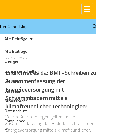
Der Geno-Blog
Alle Beiträge
Alle Beiträge
22. Okt. 2025
Energie
Genossenschaften
Endlich ist es da: BMF-Schreiben zur
Zusammenfassung der
Steuern
Energieversorgung mit
Wasser
Schwimmbädern mittels
Arbeitsrecht
klimafreundlicher Technologien!
Datenschutz
Welche Anforderungen gelten für die
Compliance
Zusammenfassung des Bäderbetriebs mit der
Energieversorgung mittels klimafreundlicher
Gas