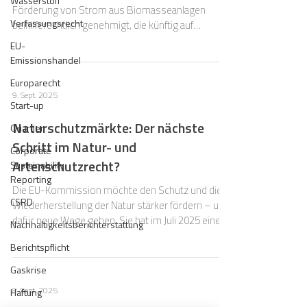
Wasserstoff
Förderung von Strom aus Biomasseanlagen
Verfassungsrecht
beihilferechtlich genehmigt, die künftig auf
Grundlage des „Biomasse-Pakets“ vergeben
EU-
werden sollen.
Emissionshandel
Europarecht
9. Sept. 2025
Start-up
Naturschutzmärkte: Der nächste
Quartier
Schritt im Natur- und
Corporate
Artenschutzrecht?
Sustainability
Reporting
Die EU-Kommission möchte den Schutz und die
CSRD
Wiederherstellung der Natur stärker fördern – und
dafür neue Wege gehen. Sie hat im Juli 2025 einen
Nachhaltigkeitsberichterstattung
Fahrplan vorgestellt, mit dem sie private
Berichtspflicht
Investitionen in den Naturschutz anreizen will.
Gaskrise
8. Sept. 2025
Haftung