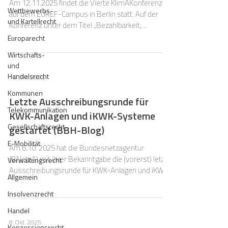
Am 12.11.2025 findet die Vierte KlimAKonferenz
Wettbewerbs-
auf dem EUREF-Campus in Berlin statt. Auf der
und Kartellrecht
Konferenz unter dem Titel „Bezahlbarkeit,
Versorgungssicherheit und Klimaschutz geglückt?
Europarecht
Wirtschafts-
und
Handelsrecht
15. Okt. 2025
Kommunen
Letzte Ausschreibungsrunde für
Telekommunikation
KWK-Anlagen und iKWK-Systeme
Gesellschaftsrecht
gestartet (BBH-Blog)
E-Mobilität
Am 6.10. 2025 hat die Bundesnetzagentur
(BNetzA) mit ihrer Bekanntgabe die (vorerst) letzte
Verwaltungsrecht
Ausschreibungsrunde für KWK-Anlagen und iKWK-
Allgemein
Systeme zum Gebotstermin am 1.12. 2025
gestartet.
Insolvenzrecht
Handel
8. Okt. 2025
Konzessionsrecht