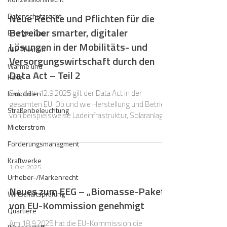
Datenschutzrecht
Neue Rechte und Pflichten für die
Betreiber smarter, digitaler
Energie, Gas
Lösungen in der Mobilitäts- und
Alle Themen
Versorgungswirtschaft durch den
Wärme und
Data Act – Teil 2
Kälte
Seit dem 12.9.2025 gilt der Data Act in der
Immobilien
gesamten EU. Ob und wie Herstellung und Betrieb
Straßenbeleuchtung
von beispielsweise Ladeinfrastruktur, Solaranlagen
oder auch Wärmepumpen davon betroffen sein
Mieterstrom
können, haben wir im ersten Teil dieses Beitrags
Forderungsmanagment
dargestellt.
Kraftwerke
1. Okt. 2025
Urheber-/Markenrecht
Neues zum EEG – „Biomasse-Paket“
Wirtschaftsprüfung
von EU-Kommission genehmigt
Quartiere
Am 18.9.2025 hat die EU-Kommission die