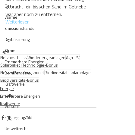
Gas
gebracht, ein bisschen Sand im Getriebe 
war aber noch zu entfernen.
Wärme
Weiterlesen
Emissionshandel
Digitalisierung
Strom
Tags:
Netzanschluss
Windenergieanlagen
Agri-PV
Erneuerbare Energien
Solarpaket I
Technologie-Bonus
Netzverknüpfungspunkt
Biodiversitätssolaranlage
Beihilfenrecht
Biodiversitäts-Bonus
Kraftwerke
Energie
Kälte
Erneuerbare Energien
Kraftwerke
Verkehr
Entsorgung/Abfall
Umweltrecht