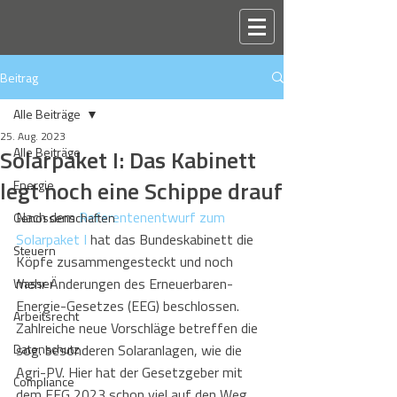
Beitrag
Alle Beiträge
25. Aug. 2023
Solarpaket I: Das Kabinett
Alle Beiträge
legt noch eine Schippe drauf
Energie
Nach dem 
Referentenentwurf zum 
Genossenschaften
Solarpaket I
 hat das Bundeskabinett die 
Steuern
Köpfe zusammengesteckt und noch 
mehr Änderungen des Erneuerbaren-
Wasser
Energie-Gesetzes (EEG) beschlossen. 
Arbeitsrecht
Zahlreiche neue Vorschläge betreffen die 
Datenschutz
sog. besonderen Solaranlagen, wie die 
Agri-PV. Hier hat der Gesetzgeber mit 
Compliance
dem EEG 2023 schon viel auf den Weg 