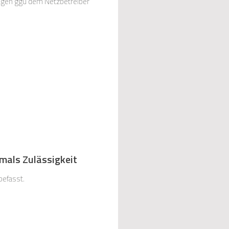
agen ggü dem Netzbetreiber
mals Zulässigkeit
befasst.