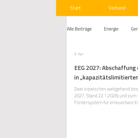
Start
Verband
Alle Beiträge
Energie
Ge
Compliance
Gas
W
9. Apr.
EEG 2027: Abschaffung d
in „kapazitätslimitierte
Beihilfenrecht
Kraftwer
Zwei inzwischen weitgehend best
2027, Stand 22.1.2026) und zum
Fördersystem für erneuerbare En
Regulierung
Wettbewerb
Systemorientierung erneuerbarer 
Telekommunikation
Ges