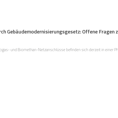
rch Gebäudemodernisierungsgesetz: Offene Fragen 
iogas- und Biomethan-Netzanschlüsse befinden sich derzeit in einer Ph