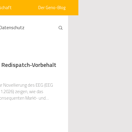
schaft
Der Geno-Blog
Datenschutz
rneuerbare Energien
d Redispatch-Vorbehalt
ht
Vergabe
ur Novellierung des EEG (EEG
.2026) zeigen, wie das
 konsequenten Markt- und
srecht
Kommunen
t...
mein