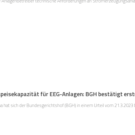
e Anlagenbetreiber technische Anforderungen an Stromerzeugungsanl
peisekapazität für EEG-Anlagen: BGH bestätigt erst
a hat sich der Bundesgerichtshof (BGH) in einem Urteil vom 21.3.2023 