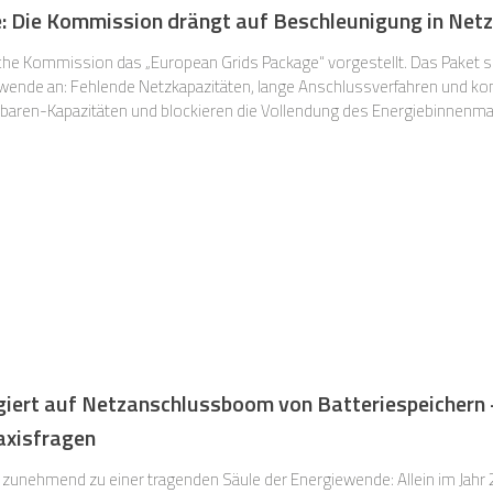
: Die Kommission drängt auf Beschleunigung in Net
che Kommission das „European Grids Package“ vorgestellt. Das Paket se
ewende an: Fehlende Netzkapazitäten, lange Anschlussverfahren und
pazitäten und blockieren die Vollendung des Energiebinnenmarkts. Die Kommission re
ngen und Leitlinien. Kurzfristig sollen sie Investitionen erleicht
iert auf Netzanschlussboom von Batteriespeichern 
axisfragen
 zunehmend zu einer tragenden Säule der Energiewende: Allein im Jahr 