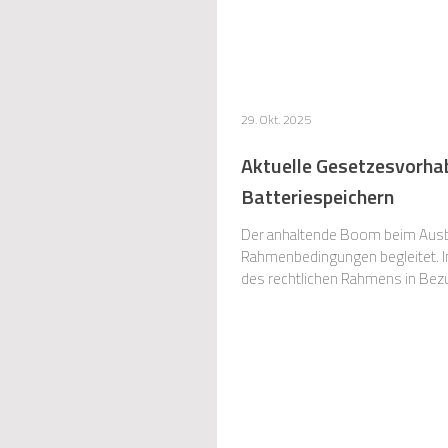
29. Okt. 2025
Aktuelle Gesetzesvorhab
Batteriespeichern
Der anhaltende Boom beim Ausba
Rahmenbedingungen begleitet. Im ersten Teil haben wir bereits über aktuelle Gesetzesinitiativen
des rechtlichen Rahmens in Bezu
Batteriespeichern im Außenberei