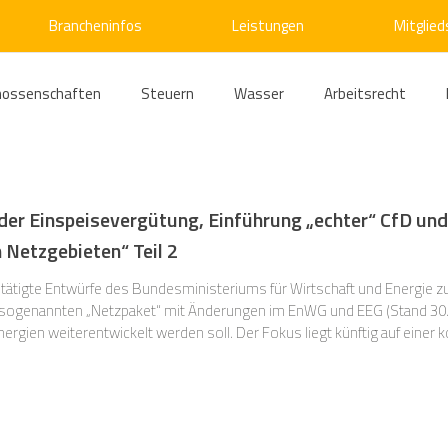
Brancheninfos
Leistungen
Mitglied
nossenschaften
Steuern
Wasser
Arbeitsrecht
ärme
Emissionshandel
Digitalisierung
Strom
E
er Einspeisevergütung, Einführung „echter“ CfD un
n Netzgebieten“ Teil 2
ke
Kälte
Verkehr
Entsorgung/Abfall
Umweltrec
ätigte Entwürfe des Bundesministeriums für Wirtschaft und Energie z
 sogenannten „Netzpaket“ mit Änderungen im EnWG und EEG (Stand 30.1
ergien weiterentwickelt werden soll. Der Fokus liegt künftig auf einer
s- und Kartellrecht
Europarecht
Wirtschafts- und Handel
Energien. Zugleich soll der Ausbau der erneuerbaren Energien enger mi
ellschaftsrecht
E-Mobilität
Verwaltungsrecht
Allge