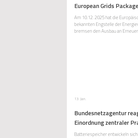
European Grids Package
Am 10.12. 2025 hat die Europäis
bekannten Engstelle der Energi
bremsen den Ausbau an Erneuerbaren-Ka
mit Vorschlägen zu Gesetzesänderu
13. Jan.
Bundesnetzagentur reag
Einordnung zentraler Pr
Batteriespeicher entwickeln sich