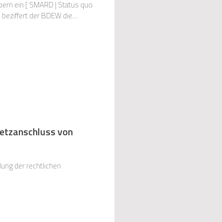
bern ein [ SMARD | Status quo
 beziffert der BDEW die
die de
Netzanschluss von
ung der rechtlichen