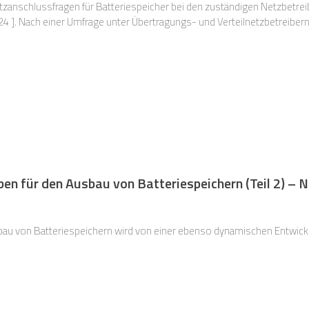
anschlussfragen für Batteriespeicher bei den zuständigen Netzbetrei
4 ]. Nach einer Umfrage unter Übertragungs- und Verteilnetzbetreibern
ussleistung für Großbatteriespeicher auf rund 720 GW – ein Wert, der 
en für den Ausbau von Batteriespeichern (Teil 2) – 
u von Batteriespeichern wird von einer ebenso dynamischen Entwickl