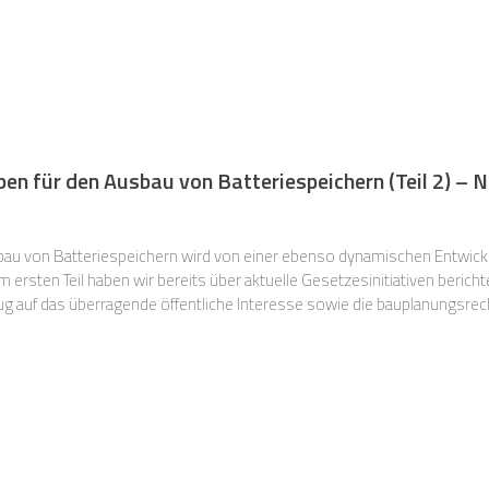
en für den Ausbau von Batteriespeichern (Teil 2) – 
u von Batteriespeichern wird von einer ebenso dynamischen Entwickl
 berichtet, die eine Weiterentwicklung
g auf das überragende öffentliche Interesse sowie die bauplanungsrecht
ch vorsehen. In diesem zweiten Teil widmen wir uns nun den gesetzlic