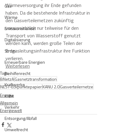
Wärmeversorgung ihr Ende gefunden 
Gas
haben. Da die bestehende Infrastruktur in 
Wärme
den Gasverteilernetzen zukünftig 
voraussichtlich nur teilweise für den 
Emissionshandel
Transport von Wasserstoff genutzt 
Digitalisierung
werden kann, werden große Teilen der 
Erdgasleitungsinfrastruktur ihre Funktion 
Strom
verlieren.
Erneuerbare Energien
Weiterlesen
Tags:
Beihilfenrecht
BNetzA
Gasnetztransformation
Kraftwerke
NEST-Eckpunktepapier
KANU 2.0
Gasverteilernetze
Energie
Kälte
Allgemein
Verkehr
Energiewelt
Entsorgung/Abfall
Umweltrecht