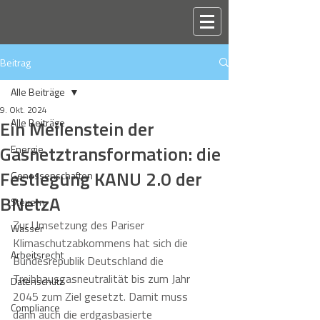
Beitrag
Alle Beiträge
9. Okt. 2024
Ein Meilenstein der
Alle Beiträge
Gasnetztransformation: die
Energie
Festlegung KANU 2.0 der
Genossenschaften
BNetzA
Steuern
Zur Umsetzung des Pariser 
Wasser
Klimaschutzabkommens hat sich die 
Arbeitsrecht
Bundesrepublik Deutschland die 
Treibhausgasneutralität bis zum Jahr 
Datenschutz
2045 zum Ziel gesetzt. Damit muss 
Compliance
dann auch die erdgasbasierte 