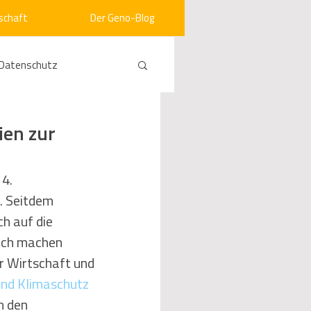
schaft
Der Geno-Blog
Datenschutz
rneuerbare Energien
ien zur
ht
Vergabe
 4. 
. Seitdem 
h auf die 
srecht
Kommunen
uch machen 
r Wirtschaft und 
und Klimaschutz
mein
n den 