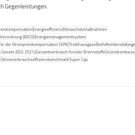
h Gegenleistungen.
reiskompensation
Energieeffizienz
Klimaschutzmaßnahmen
Verordnung (BECV)
Energiemanagementsystem
 für die Strompreiskompensation (SPK)
Treibhausgase
Beihilfeintensität
eig
-Gesetz (EEG 2021)
Gesamtverbrauch fossiler Brennstoffe
Grünstrombezu
e
Stromverbrauchseffizienzbenchmark
Super Cap