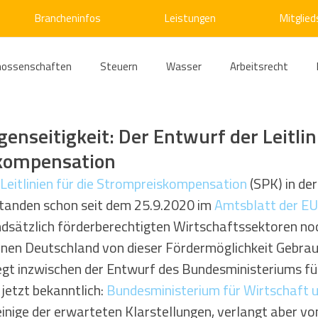
Brancheninfos
Leistungen
Mitglied
nossenschaften
Steuern
Wasser
Arbeitsrecht
ärme
Emissionshandel
Digitalisierung
Strom
E
enseitigkeit: Der Entwurf der Leitlin
kompensation
ke
Kälte
Verkehr
Entsorgung/Abfall
Umweltrec
Leitlinien für die Strompreiskompensation
 (SPK) in der
tanden schon seit dem 25.9.2020 im 
Amtsblatt der EU
dsätzlich förderberechtigten Wirtschaftssektoren noc
s- und Kartellrecht
Europarecht
Wirtschafts- und Handel
 denen Deutschland von dieser Fördermöglichkeit Gebra
egt inzwischen der Entwurf des Bundesministeriums fü
jetzt bekanntlich: 
Bundesministerium für Wirtschaft 
ellschaftsrecht
E-Mobilität
Verwaltungsrecht
Allge
 einige der erwarteten Klarstellungen, verlangt aber vo