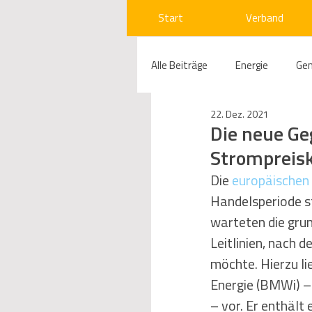
Start
Verband
Alle Beiträge
Energie
Ge
22. Dez. 2021
Compliance
Gas
W
Die neue Geg
Strompreis
Beihilfenrecht
Kraftwer
Die 
europäischen 
Handelsperiode s
warteten die grun
Regulierung
Wettbewerb
Leitlinien, nach
möchte. Hierzu li
Energie (BMWi) – 
Telekommunikation
Ges
– vor. Er enthält