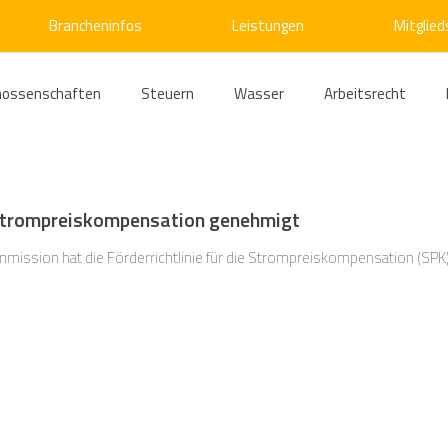
Brancheninfos
Leistungen
Mitglied
nossenschaften
Steuern
Wasser
Arbeitsrecht
ärme
Emissionshandel
Digitalisierung
Strom
E
e Strompreiskompensation genehmigt
ke
Kälte
Verkehr
Entsorgung/Abfall
Umweltrec
ommission hat die Förderrichtlinie für die Strompreiskompensation (SPK
s- und Kartellrecht
Europarecht
Wirtschafts- und Handel
ellschaftsrecht
E-Mobilität
Verwaltungsrecht
Allge