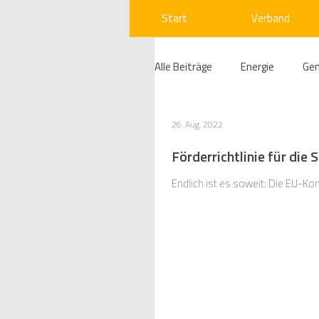
Start
Verband
Alle Beiträge
Energie
Ge
Compliance
Gas
W
26. Aug. 2022
Förderrichtlinie für di
Beihilfenrecht
Kraftwer
Endlich ist es soweit: Die EU-K
Regulierung
Wettbewerb
Telekommunikation
Ges