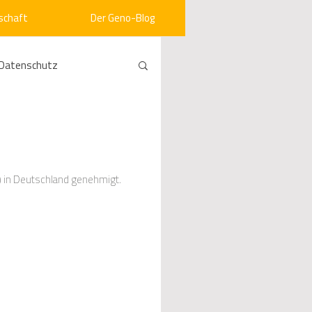
schaft
Der Geno-Blog
Datenschutz
rneuerbare Energien
ht
Vergabe
) in Deutschland genehmigt.
srecht
Kommunen
mein