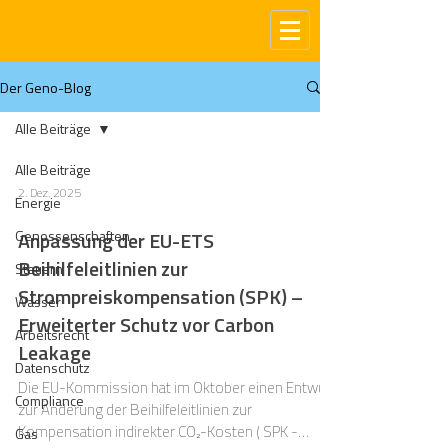
Der Geno-Blog
Alle Beiträge
Alle Beiträge
2. Dez. 2025
Energie
Genossenschaften
Anpassung der EU-ETS
Beihilfeleitlinien zur
Steuern
Strompreiskompensation (SPK) –
Wasser
Erweiterter Schutz vor Carbon
Arbeitsrecht
Leakage
Datenschutz
Die EU-Kommission hat im Oktober einen Entwurf
Compliance
zur Änderung der Beihilfeleitlinien zur
Kompensation indirekter CO₂-Kosten ( SPK -
Gas