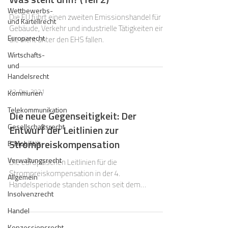
Wettbewerbs-
Die EU führt einen zweiten Emissionshandel für
und Kartellrecht
Gebäude, Verkehr und industrielle Tätigkeiten ein,
Europarecht
die nicht unter den EHS fallen.
Wirtschafts-
und
Handelsrecht
22. Dez. 2021
Kommunen
Telekommunikation
Die neue Gegenseitigkeit: Der
Gesellschaftsrecht
Entwurf der Leitlinien zur
Strompreiskompensation
E-Mobilität
Verwaltungsrecht
Die europäischen Leitlinien für die
Strompreiskompensation in der 4.
Allgemein
Handelsperiode standen schon seit dem
Insolvenzrecht
25.9.2020 im Amtsblatt der EU.
Handel
Konzessionsrecht