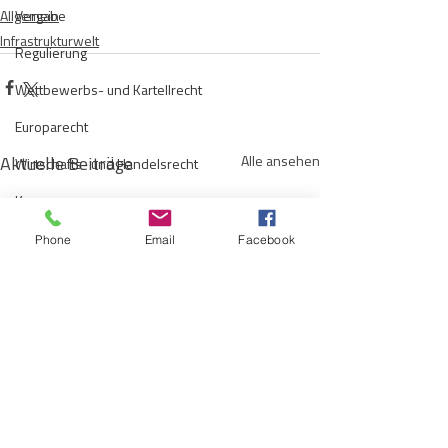
Allgemein
Vergabe
Infrastrukturwelt
Regulierung
Wettbewerbs- und Kartellrecht
Europarecht
Aktuelle Beiträge
Alle ansehen
Wirtschafts- und Handelsrecht
Kommunen
Telekommunikation
Phone
Email
Facebook
Gesellschaftsrecht
E-Mobilität
Verwaltungsrecht
Allgemein
Insolvenzrecht