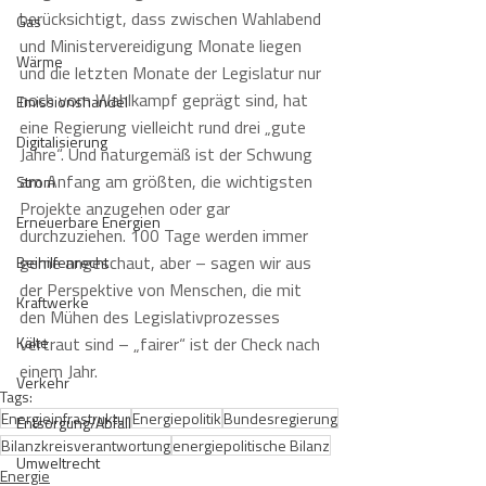
berücksichtigt, dass zwischen Wahlabend 
Gas
und Ministervereidigung Monate liegen 
Wärme
und die letzten Monate der Legislatur nur 
noch vom Wahlkampf geprägt sind, hat 
Emissionshandel
eine Regierung vielleicht rund drei „gute 
Digitalisierung
Jahre“. Und naturgemäß ist der Schwung 
am Anfang am größten, die wichtigsten 
Strom
Projekte anzugehen oder gar 
Erneuerbare Energien
durchzuziehen. 100 Tage werden immer 
gerne angeschaut, aber – sagen wir aus 
Beihilfenrecht
der Perspektive von Menschen, die mit 
Kraftwerke
den Mühen des Legislativprozesses 
Kälte
vertraut sind – „fairer“ ist der Check nach 
einem Jahr. 
Verkehr
Tags:
Energieinfrastruktur
Energiepolitik
Bundesregierung
Entsorgung/Abfall
Bilanzkreisverantwortung
energiepolitische Bilanz
Umweltrecht
Energie