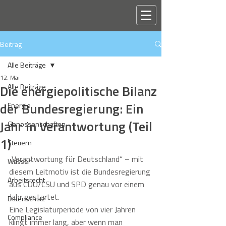
Beitrag
Alle Beiträge
12. Mai
Die energiepolitische Bilanz
Alle Beiträge
der Bundesregierung: Ein
Energie
Jahr in Verantwortung (Teil
Genossenschaften
1)
Steuern
„Verantwortung für Deutschland“ – mit 
Wasser
diesem Leitmotiv ist die Bundesregierung 
Arbeitsrecht
aus CDU/CSU und SPD genau vor einem 
Jahr gestartet.
Datenschutz
Eine Legislaturperiode von vier Jahren 
Compliance
klingt immer lang, aber wenn man 