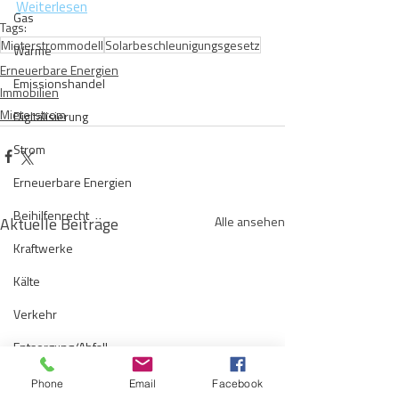
Weiterlesen
Gas
Tags:
Mieterstrommodell
Solarbeschleunigungsgesetz
Wärme
Erneuerbare Energien
Emissionshandel
Immobilien
Mieterstrom
Digitalisierung
Strom
Erneuerbare Energien
Beihilfenrecht
Aktuelle Beiträge
Alle ansehen
Kraftwerke
Kälte
Verkehr
Entsorgung/Abfall
Umweltrecht
Phone
Email
Facebook