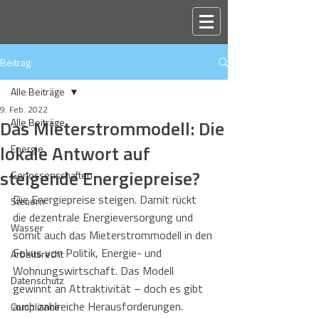
Beitrag
Alle Beiträge
9. Feb. 2022
Das Mieterstrommodell: Die
Alle Beiträge
lokale Antwort auf
Energie
steigende Energiepreise?
Genossenschaften
Die Energiepreise steigen. Damit rückt 
Steuern
die dezentrale Energieversorgung und 
Wasser
somit auch das Mieterstrommodell in den 
Fokus von Politik, Energie- und 
Arbeitsrecht
Wohnungswirtschaft. Das Modell 
Datenschutz
gewinnt an Attraktivität – doch es gibt 
auch zahlreiche Herausforderungen.
Compliance