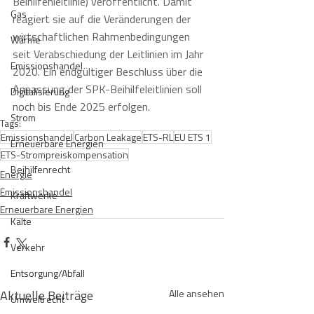
Beihilfenleitlinie) veröffentlicht. Damit 
Gas
reagiert sie auf die Veränderungen der 
wirtschaftlichen Rahmenbedingungen 
Wärme
seit Verabschiedung der Leitlinien im Jahr 
Emissionshandel
2020. Ein endgültiger Beschluss über die 
Anpassung der SPK-Beihilfeleitlinien soll 
Digitalisierung
noch bis Ende 2025 erfolgen.  
Strom
Tags:
Emissionshandel
Carbon Leakage
ETS-RL
EU ETS 1
Erneuerbare Energien
ETS-Strompreiskompensation
Beihilfenrecht
Energie
Emissionshandel
Kraftwerke
Erneuerbare Energien
Kälte
Verkehr
Entsorgung/Abfall
Aktuelle Beiträge
Alle ansehen
Umweltrecht