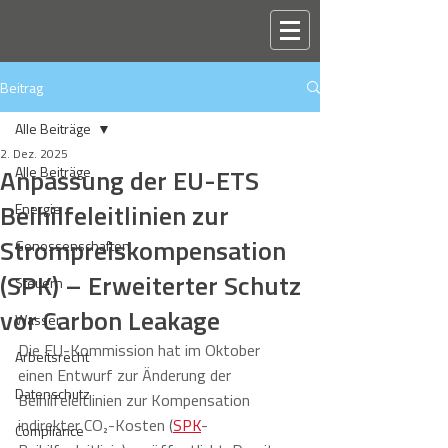
Beitrag
Alle Beiträge
2. Dez. 2025
Anpassung der EU-ETS
Alle Beiträge
Beihilfeleitlinien zur
Energie
Strompreiskompensation
Genossenschaften
(SPK) – Erweiterter Schutz
Steuern
vor Carbon Leakage
Wasser
Die EU-Kommission hat im Oktober 
Arbeitsrecht
einen Entwurf zur Änderung der 
Datenschutz
Beihilfeleitlinien zur Kompensation 
indirekter CO₂-Kosten (
SPK
-
Compliance