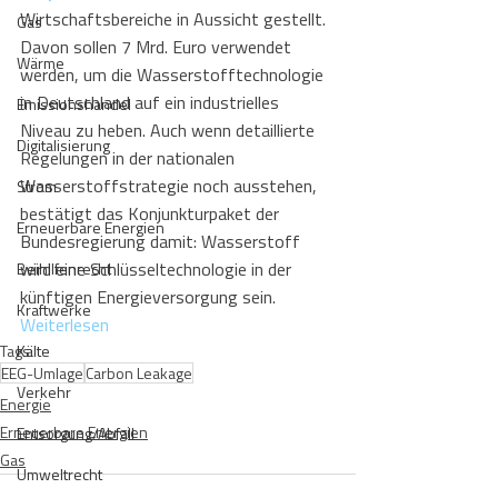
Wirtschaftsbereiche in Aussicht gestellt. 
Gas
Davon sollen 7 Mrd. Euro verwendet 
Wärme
werden, um die Wasserstofftechnologie 
in Deutschland auf ein industrielles 
Emissionshandel
Niveau zu heben. Auch wenn detaillierte 
Digitalisierung
Regelungen in der nationalen 
Wasserstoffstrategie noch ausstehen, 
Strom
bestätigt das Konjunkturpaket der 
Erneuerbare Energien
Bundesregierung damit: Wasserstoff 
wird eine Schlüsseltechnologie in der 
Beihilfenrecht
künftigen Energieversorgung sein. 
Kraftwerke
Weiterlesen
Tags:
Kälte
EEG-Umlage
Carbon Leakage
Verkehr
Energie
Erneuerbare Energien
Entsorgung/Abfall
Gas
Umweltrecht