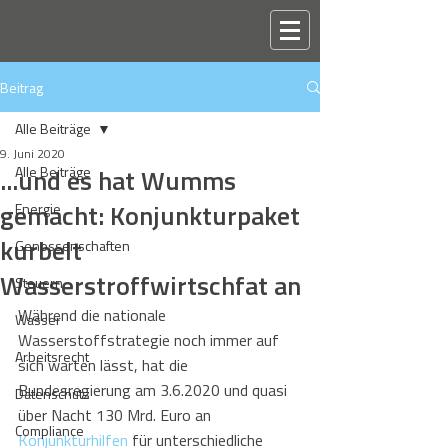
Beitrag
Alle Beiträge
9. Juni 2020
...und es hat Wumms
Alle Beiträge
gemacht: Konjunkturpaket
Energie
kurbelt
Genossenschaften
Wasserstroffwirtschfat an
Steuern
Während die nationale 
Wasser
Wasserstoffstrategie noch immer auf 
Arbeitsrecht
sich warten lässt, hat die 
Bundesregierung am 3.6.2020 und quasi 
Datenschutz
über Nacht 130 Mrd. Euro an 
Compliance
Konjunkturhilfen
 für unterschiedliche 