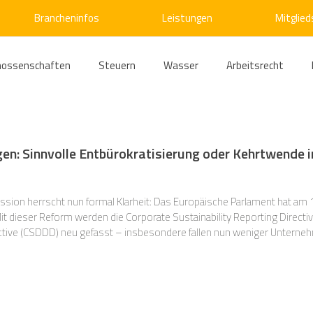
Brancheninfos
Leistungen
Mitglied
nossenschaften
Steuern
Wasser
Arbeitsrecht
ärme
Emissionshandel
Digitalisierung
Strom
E
n: Sinnvolle Entbürokratisierung oder Kehrtwende 
ke
Kälte
Verkehr
Entsorgung/Abfall
Umweltrec
ssion herrscht nun formal Klarheit: Das Europäische Parlament hat am 1
ective (CSDDD) neu gefasst – insbesondere fallen nun weniger Unterneh
s- und Kartellrecht
Europarecht
Wirtschafts- und Handel
orm war eine Vereinfachung und stärkere Risikoorientierung der...
ellschaftsrecht
E-Mobilität
Verwaltungsrecht
Allge