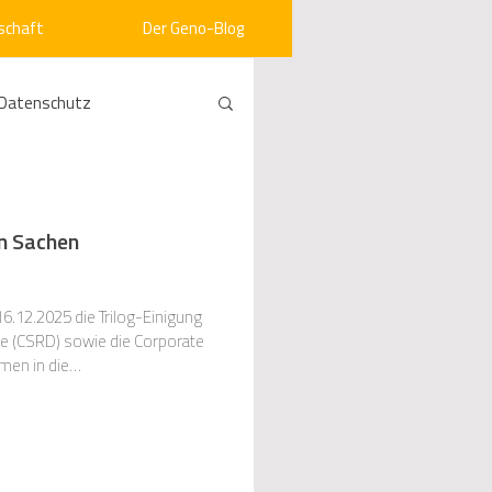
schaft
Der Geno-Blog
Datenschutz
rneuerbare Energien
in Sachen
ht
Vergabe
6.12.2025 die Trilog-Einigung
men in die
srecht
Kommunen
mein