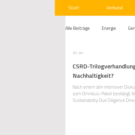
Start
Verband
Alle Beiträge
Energie
Ge
Compliance
Gas
W
20. Jan.
CSRD-Trilogverhandlunge
Nachhaltigkeit?
Beihilfenrecht
Kraftwer
Nach einem Jahr intensiver Disku
zum Omnibus-Paket bestätigt. Mit dieser Reform werden die Corporate Sustainability Reporting Directive (CSRD) sowie die Corporate
Sustainability Due Diligence Dir
Regulierung
Wettbewerb
Anwendungsbereiche. Ziel der Ref
Telekommunikation
Ges