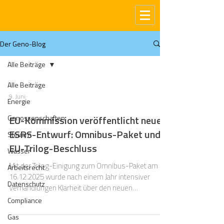
Der Geno-Blog
Alle Beiträge
Alle Beiträge
9. Juni
Energie
Genossenschaften
EU-Kommission veröffentlicht neuen
ESRS-Entwurf: Omnibus-Paket und
Steuern
EU-Trilog-Beschluss
Wasser
Mit der Trilog-Einigung zum Omnibus-Paket am
Arbeitsrecht
16.12.2025 wurde nach einem Jahr intensiver
Datenschutz
Verhandlungen Klarheit über den neuen
Anwenderkreis der CSRD geschaffen. Die
Compliance
Änderungen betreffen die Corporate Sustainability
Gas
Reporting Directive (CSRD), die