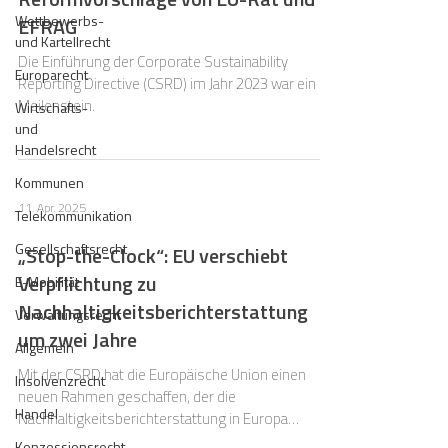
Wettbewerbs-
EFRAG
und Kartellrecht
Die Einführung der Corporate Sustainability
Europarecht
Reporting Directive (CSRD) im Jahr 2023 war ein
Meilenstein.
Wirtschafts-
und
Handelsrecht
Kommunen
11. Apr. 2025
Telekommunikation
Gesellschaftsrecht
„Stop-the-Clock“: EU verschiebt
Verpflichtung zu
E-Mobilität
Nachhaltigkeitsberichterstattung
Verwaltungsrecht
um zwei Jahre
Allgemein
Mit der CSRD hat die Europäische Union einen
Insolvenzrecht
neuen Rahmen geschaffen, der die
Handel
Nachhaltigkeitsberichterstattung in Europa
grundlegend verändern soll.
Konzessionsrecht