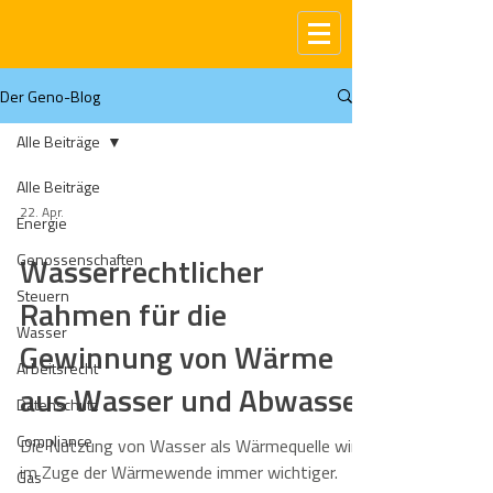
Der Geno-Blog
Alle Beiträge
Alle Beiträge
22. Apr.
Energie
Genossenschaften
Wasserrechtlicher
Steuern
Rahmen für die
Wasser
Gewinnung von Wärme
Arbeitsrecht
aus Wasser und Abwasser
Datenschutz
Compliance
Die Nutzung von Wasser als Wärmequelle wird
im Zuge der Wärmewende immer wichtiger.
Gas