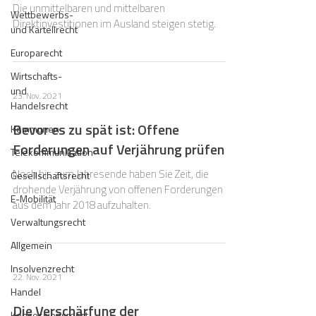
Die unmittelbaren und mittelbaren
Wettbewerbs-
Direktinvestitionen im Ausland steigen stetig.
und Kartellrecht
Europarecht
Wirtschafts-
und
23. Nov. 2021
Handelsrecht
Bevor es zu spät ist: Offene
Kommunen
Forderungen auf Verjährung prüfen
Telekommunikation
Noch bis zum Jahresende haben Sie Zeit, die
Gesellschaftsrecht
drohende Verjährung von offenen Forderungen
E-Mobilität
aus dem Jahr 2018 aufzuhalten.
Verwaltungsrecht
Allgemein
Insolvenzrecht
22. Nov. 2021
Handel
Die Verschärfung der
Konzessionsrecht