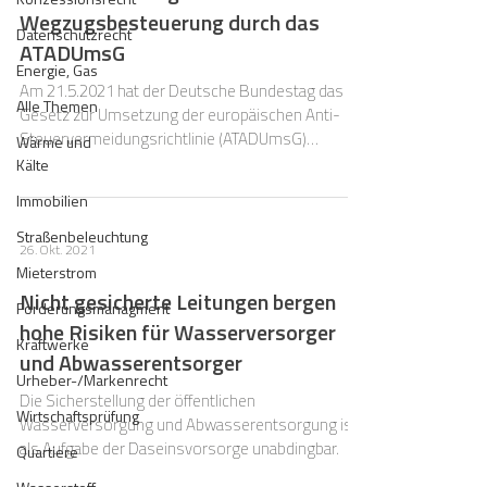
Wegzugsbesteuerung durch das
Datenschutzrecht
ATADUmsG
Energie, Gas
Am 21.5.2021 hat der Deutsche Bundestag das
Alle Themen
Gesetz zur Umsetzung der europäischen Anti-
Steuervermeidungsrichtlinie (ATADUmsG)
Wärme und
beschlossen.
Kälte
Immobilien
Straßenbeleuchtung
26. Okt. 2021
Mieterstrom
Nicht gesicherte Leitungen bergen
Forderungsmanagment
hohe Risiken für Wasserversorger
Kraftwerke
und Abwasserentsorger
Urheber-/Markenrecht
Die Sicherstellung der öffentlichen
Wirtschaftsprüfung
Wasserversorgung und Abwasserentsorgung ist
als Aufgabe der Daseinsvorsorge unabdingbar.
Quartiere