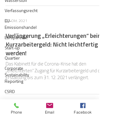
Wasserstoff
Verfassungsrecht
EU-
22. Okt. 2021
Emissionshandel
Verlängerung „Erleichterungen“ beim
Europarecht
Kurzarbeitergeld: Nicht leichtfertig
Start-up
werden!
Quartier
Das Kabinett für die Corona-Krise hat den
Corporate
„erleichterten“ Zugang für Kurzarbeitergeld und die
Sustainability
Erstattung bis zum 31. 12. 2021 verlängert.
Reporting
CSRD
Nachhaltigkeitsberichterstattung
15. Okt. 2021
Berichtspflicht
Phone
Email
Facebook
Gaskrise
Novelle der Ladensäulenverordnung
und der Preisangabenverordnung
Haftung