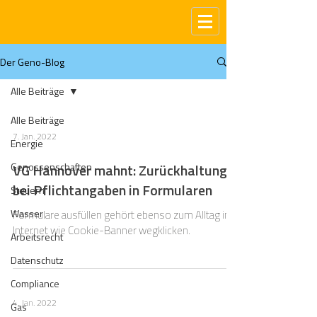
Der Geno-Blog
Alle Beiträge
Alle Beiträge
7. Jan. 2022
Energie
Genossenschaften
VG Hannover mahnt: Zurückhaltung
bei Pflichtangaben in Formularen
Steuern
Wasser
Formulare ausfüllen gehört ebenso zum Alltag im
Internet wie Cookie-Banner wegklicken.
Arbeitsrecht
Datenschutz
Compliance
4. Jan. 2022
Gas