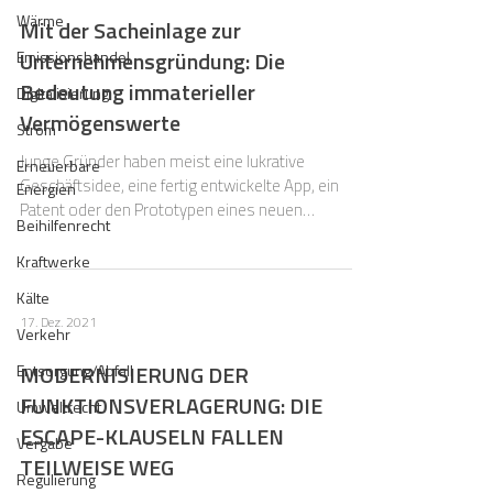
Wärme
Mit der Sacheinlage zur
Unternehmensgründung: Die
Emissionshandel
Bedeutung immaterieller
Digitalisierung
Vermögenswerte
Strom
Junge Gründer haben meist eine lukrative
Erneuerbare
Geschäftsidee, eine fertig entwickelte App, ein
Energien
Patent oder den Prototypen eines neuen
Beihilfenrecht
Produkts.
Kraftwerke
Kälte
17. Dez. 2021
Verkehr
MODERNISIERUNG DER
Entsorgung/Abfall
FUNKTIONSVERLAGERUNG: DIE
Umweltrecht
ESCAPE-KLAUSELN FALLEN
Vergabe
TEILWEISE WEG
Regulierung