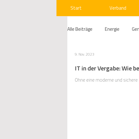
Start
Verband
Alle Beiträge
Energie
Ge
Compliance
Gas
W
9. Nov. 2023
IT in der Vergabe: Wie b
Beihilfenrecht
Kraftwer
Ohne eine moderne und sichere IT
Regulierung
Wettbewerb
Telekommunikation
Ges