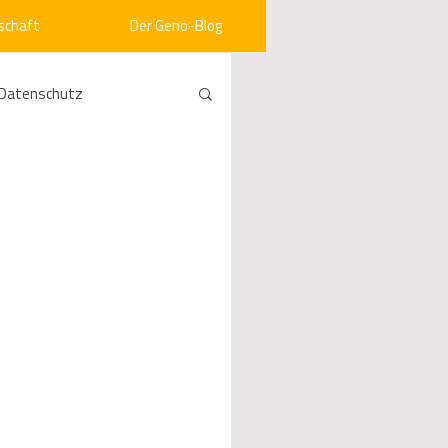
schaft
Der Geno-Blog
Datenschutz
rneuerbare Energien
ht
Vergabe
srecht
Kommunen
mein