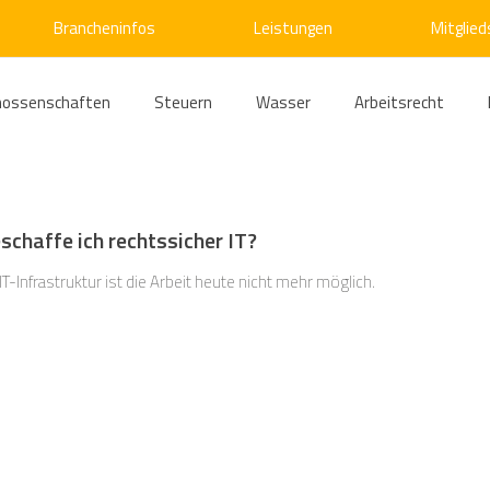
Brancheninfos
Leistungen
Mitglied
nossenschaften
Steuern
Wasser
Arbeitsrecht
ärme
Emissionshandel
Digitalisierung
Strom
E
eschaffe ich rechtssicher IT?
ke
Kälte
Verkehr
Entsorgung/Abfall
Umweltrec
-Infrastruktur ist die Arbeit heute nicht mehr möglich.
s- und Kartellrecht
Europarecht
Wirtschafts- und Handel
ellschaftsrecht
E-Mobilität
Verwaltungsrecht
Allge