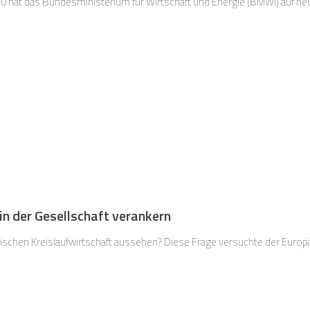
 hat das Bundesministerium für Wirtschaft und Energie (BMWi) auf neue
in der Gesellschaft verankern
äischen Kreislaufwirtschaft aussehen? Diese Frage versuchte der Europä