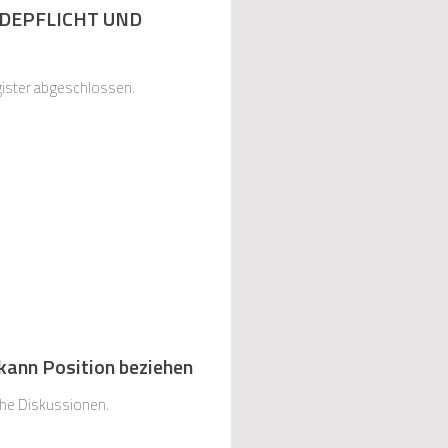
DEPFLICHT UND
ister abgeschlossen.
kann Position beziehen
che Diskussionen.