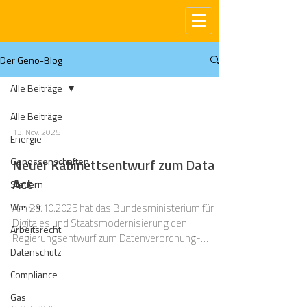
Der Geno-Blog
Alle Beiträge
Alle Beiträge
13. Nov. 2025
Energie
Genossenschaften
Neuer Kabinettsentwurf zum Data
Act
Steuern
Wasser
Am 29.10.2025 hat das Bundesministerium für
Digitales und Staatsmodernisierung den
Arbeitsrecht
Regierungsentwurf zum Datenverordnung-
Datenschutz
Anwendungs-und-Durchsetzungs-Gesetz
(DADG) veröffentlicht. Die Verordnung (EU)
Compliance
2023/2854 vom 13.12.2023 über harmonisierte
Gas
Vorschriften für einen fairen Datenzugang und eine