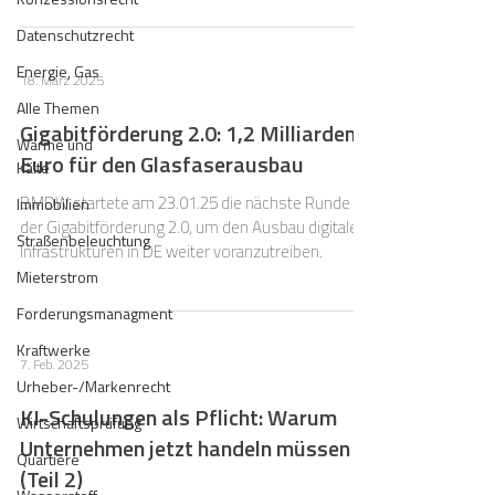
Datenschutzrecht
Energie, Gas
18. März 2025
Alle Themen
Gigabitförderung 2.0: 1,2 Milliarden
Wärme und
Euro für den Glasfaserausbau
Kälte
BMDW startete am 23.01.25 die nächste Runde
Immobilien
der Gigabitförderung 2.0, um den Ausbau digitaler
Straßenbeleuchtung
Infrastrukturen in DE weiter voranzutreiben.
Mieterstrom
Forderungsmanagment
Kraftwerke
7. Feb. 2025
Urheber-/Markenrecht
KI-Schulungen als Pflicht: Warum
Wirtschaftsprüfung
Unternehmen jetzt handeln müssen
Quartiere
(Teil 2)