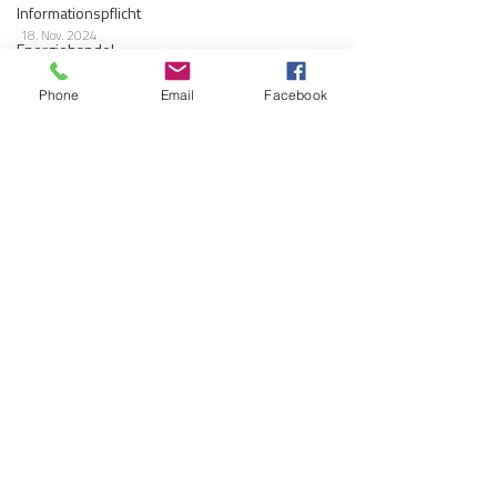
Informationspflicht
18. Nov. 2024
Energiehandel
Datenschutz im Fokus:
Uncategorized
Phone
Email
Facebook
Schadensersatzansprüche für
Gesundheitswesen
Verbraucher und Klagebefugnis von
Finanzen
Mitbewerbern
Klimaschutz
Datenschutz, Datenschutz und noch mehr
KWKG
Datenschutz – die rechtlichen Entwicklungen in
diesem Bereich nehmen kein Ende.
Breitbandausbau
Unternehmensführung
Nachhaltigkeit
Wasserversorgung
18. Juli 2024
Wasserwirtschaft
Ein halbes Jahr verpflichtender
Transformation
Online-Vertragsabschluss für
IT