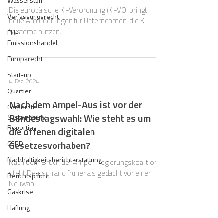
Wasserstoff
Die europäische KI-Verordnung (KI-VO) bringt
Verfassungsrecht
neue Anforderungen für Unternehmen, die KI-
Systeme nutzen.
EU-
Emissionshandel
Europarecht
Start-up
4. Dez. 2024
Quartier
Nach dem Ampel-Aus ist vor der
Corporate
Bundestagswahl: Wie steht es um
Sustainability
Reporting
die offenen digitalen
Gesetzesvorhaben?
CSRD
Nachhaltigkeitsberichterstattung
Nach dem Bruch der Ampel-Regierungskoalition
steht Deutschland früher als gedacht vor einer
Berichtspflicht
Neuwahl.
Gaskrise
Haftung