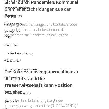
Sicher durch Pandemien: Kommunale
Datenschutzrecht
Gremienentscheidungen aus der
Ferne
Energie, Gas
Alle Themen
Ausgangsbeschränkungen und Kontaktverbote –
seit mehr als einem Jahr bestimmen die
Wärme und
Maßnahmen zur Eindämmung der Corona-
Kälte
Pandemie den Alltag.
Immobilien
Straßenbeleuchtung
19. Feb. 2021
Mieterstrom
Forderungsmanagment
Die Konzessionsvergaberichtlinie auf
Kraftwerke
dem Prüfstand: Die
Wasserwirtschaft kann Position
Urheber-/Markenrecht
beziehen
Wirtschaftsprüfung
Schon bei ihrer Entstehung sorgte die
Quartiere
Konzessionsvergaberichtlinie (RL 2014/23/EU) für