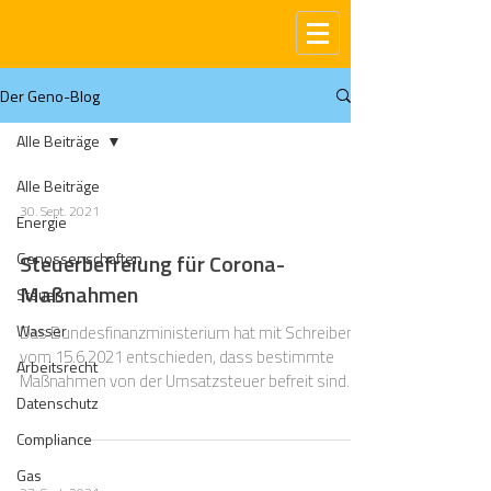
Der Geno-Blog
Alle Beiträge
Alle Beiträge
30. Sept. 2021
Energie
Genossenschaften
Steuerbefreiung für Corona-
Maßnahmen
Steuern
Wasser
Das Bundesfinanzministerium hat mit Schreiben
vom 15.6.2021 entschieden, dass bestimmte
Arbeitsrecht
Maßnahmen von der Umsatzsteuer befreit sind.
Datenschutz
Compliance
Gas