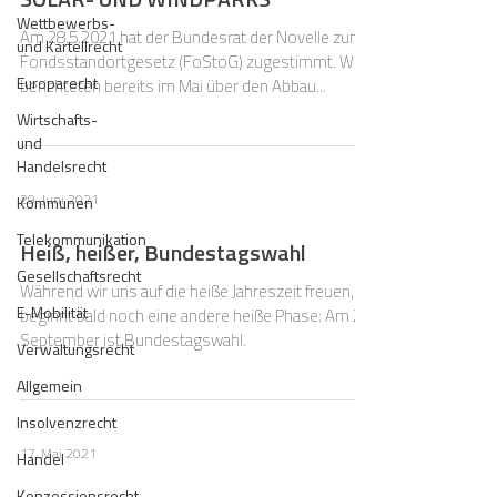
Wettbewerbs-
Am 28.5.2021 hat der Bundesrat der Novelle zum
und Kartellrecht
Fondsstandortgesetz (FoStoG) zugestimmt. Wir
Europarecht
berichteten bereits im Mai über den Abbau...
Wirtschafts-
und
Handelsrecht
29. Juni 2021
Kommunen
Telekommunikation
Heiß, heißer, Bundestagswahl
Gesellschaftsrecht
Während wir uns auf die heiße Jahreszeit freuen,
E-Mobilität
beginnt bald noch eine andere heiße Phase: Am 26.
September ist Bundestagswahl.
Verwaltungsrecht
Allgemein
Insolvenzrecht
17. Mai 2021
Handel
Konzessionsrecht