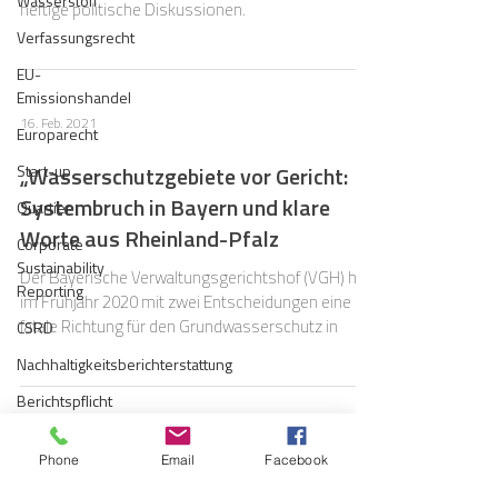
Wasserstoff
heftige politische Diskussionen.
Verfassungsrecht
EU-
Emissionshandel
16. Feb. 2021
Europarecht
Start-up
„Wasserschutzgebiete vor Gericht:
Systembruch in Bayern und klare
Quartier
Worte aus Rheinland-Pfalz
Corporate
Sustainability
Der Bayerische Verwaltungsgerichtshof (VGH) hat
Reporting
im Frühjahr 2020 mit zwei Entscheidungen eine
fatale Richtung für den Grundwasserschutz in
CSRD
Nachhaltigkeitsberichterstattung
Berichtspflicht
Gaskrise
1. Feb. 2021
Phone
Email
Facebook
Haftung
Fusion von E.ON/RWE: Weitere