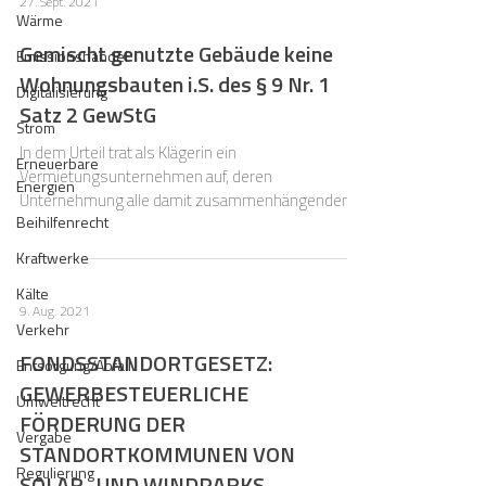
27. Sept. 2021
Wärme
Gemischt genutzte Gebäude keine
Emissionshandel
Wohnungsbauten i.S. des § 9 Nr. 1
Digitalisierung
Satz 2 GewStG
Strom
In dem Urteil trat als Klägerin ein
Erneuerbare
Vermietungsunternehmen auf, deren
Energien
Unternehmung alle damit zusammenhängenden
Beihilfenrecht
Tätigkeiten Gegenstand ist.
Kraftwerke
Kälte
9. Aug. 2021
Verkehr
FONDSSTANDORTGESETZ:
Entsorgung/Abfall
GEWERBESTEUERLICHE
Umweltrecht
FÖRDERUNG DER
Vergabe
STANDORTKOMMUNEN VON
Regulierung
SOLAR- UND WINDPARKS