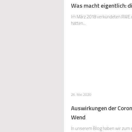
Was macht eigentlich: 
Im März 2018 verkündeten RWE und
hatten...
26. Mai 2020
Auswirkungen der Corona
Wend
In unserem Blog haben wir zum e