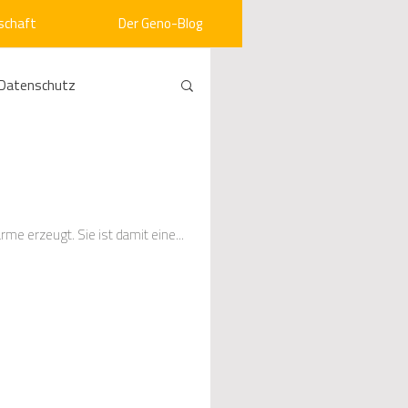
schaft
Der Geno-Blog
Datenschutz
rneuerbare Energien
ht
Vergabe
e erzeugt. Sie ist damit eine...
srecht
Kommunen
mein