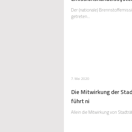
Der (nationale) Brennstoffemis
getreten...
7. Mai 2020
Die Mitwirkung der Sta
führt ni
Allein die Mitwirkung von Stadträt