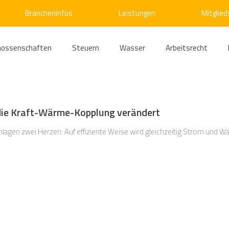
Brancheninfos
Leistungen
Mitglied
nossenschaften
Steuern
Wasser
Arbeitsrecht
ärme
Emissionshandel
Digitalisierung
Strom
E
die Kraft-Wärme-Kopplung verändert
ke
Kälte
Verkehr
Entsorgung/Abfall
Umweltrec
agen zwei Herzen: Auf effiziente Weise wird gleichzeitig Strom und Wärm
s- und Kartellrecht
Europarecht
Wirtschafts- und Handel
ellschaftsrecht
E-Mobilität
Verwaltungsrecht
Allge