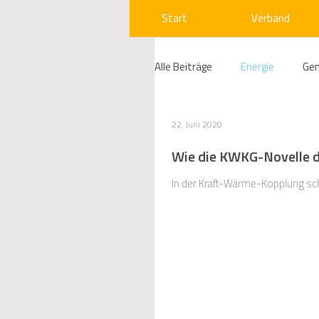
Start
Verband
Alle Beiträge
Energie
Ge
Compliance
Gas
W
22. Juni 2020
Wie die KWKG-Novelle 
Beihilfenrecht
Kraftwer
In der Kraft-Wärme-Kopplung schl
Regulierung
Wettbewerb
Telekommunikation
Ges