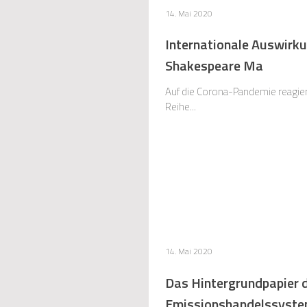
14. Mai 2020
Internationale Auswirk
Shakespeare Ma
Auf die Corona-Pandemie reagiere
Reihe...
14. Mai 2020
Das Hintergrundpapier 
Emissionshandelssyste