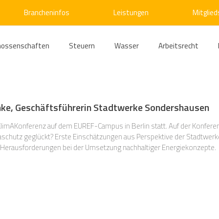
Brancheninfos
Leistungen
Mitglied
nossenschaften
Steuern
Wasser
Arbeitsrecht
ärme
Emissionshandel
Digitalisierung
Strom
E
emke, Geschäftsführerin Stadtwerke Sondershausen
ke
Kälte
Verkehr
Entsorgung/Abfall
Umweltrec
KlimAKonferenz auf dem EUREF-Campus in Berlin statt. Auf der Konferenz
schutz geglückt? Erste Einschätzungen aus Perspektive der Stadtwerke
ie Herausforderungen bei der Umsetzung nachhaltiger Energiekonzepte.
s- und Kartellrecht
Europarecht
Wirtschafts- und Handel
ellschaftsrecht
E-Mobilität
Verwaltungsrecht
Allge