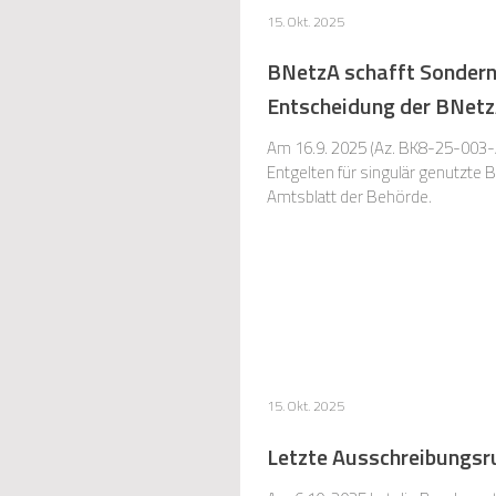
15. Okt. 2025
BNetzA schafft Sonderne
Entscheidung der BNetzA
Am 16.9. 2025 (Az. BK8-25-003-
Entgelten für singulär genutzte 
Amtsblatt der Behörde.
15. Okt. 2025
Letzte Ausschreibungs