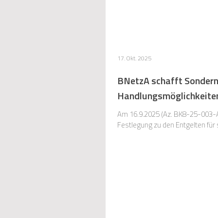
17. Okt. 2025
BNetzA schafft Sonderne
Handlungsmöglichkeiten 
Am 16.9.2025 (Az. BK8-25-003-
Festlegung zu den Entgelten für