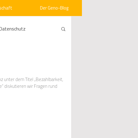
schaft
Der Geno-Blog
Datenschutz
rneuerbare Energien
ht
Vergabe
 unter dem Titel „Bezahlbarkeit,
“ diskutieren wir Fragen rund
srecht
Kommunen
mein