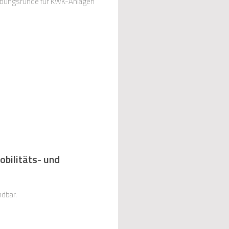
eibungsrunde für KWK-Anlagen
obilitäts- und
ndbar.