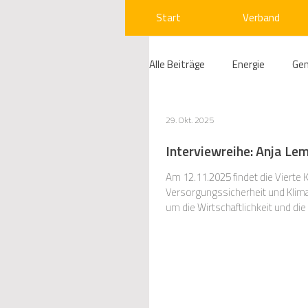
Start
Verband
Alle Beiträge
Energie
Ge
Compliance
Gas
W
29. Okt. 2025
Interviewreihe: Anja L
Beihilfenrecht
Kraftwer
Am 12.11.2025 findet die Vierte 
Versorgungssicherheit und Klima
um die Wirtschaftlichkeit und d
Regulierung
Wettbewerb
Telekommunikation
Ges