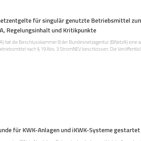
tzentgelte für singulär genutzte Betriebsmittel zum 
, Regelungsinhalt und Kritikpunkte
A) hat die Beschlusskammer 8 der Bundesnetzagentur (BNetzA) eine w
Betriebsmittel nach § 19 Abs. 3 StromNEV beschlossen. Die Veröffentli
runde für KWK-Anlagen und iKWK-Systeme gestartet