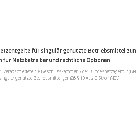
tzentgelte für singulär genutzte Betriebsmittel zum 
für Netzbetreiber und rechtliche Optionen
A) verabschiedete die Beschlusskammer 8 der Bundesnetzagentur (BN
 singulär genutzte Betriebsmittel gemäß § 19 Abs. 3 StromNEV.