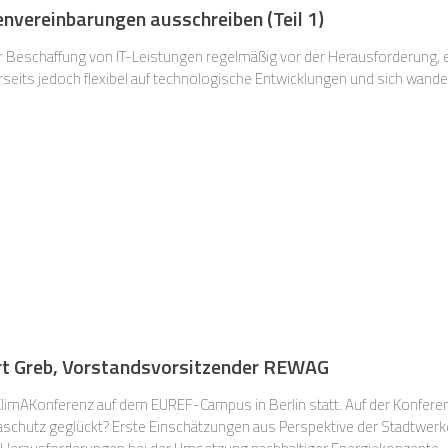
envereinbarungen ausschreiben (Teil 1)
er Beschaffung von IT-Leistungen regelmäßig vor der Herausforderung, 
rseits jedoch flexibel auf technologische Entwicklungen und sich wande
ert Greb, Vorstandsvorsitzender REWAG
KlimAKonferenz auf dem EUREF-Campus in Berlin statt. Auf der Konferenz
schutz geglückt? Erste Einschätzungen aus Perspektive der Stadtwerke