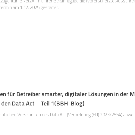
zagentur (BNetzA) mit ihrer Bekanntgabe die (vorerst) letzte Ausschr
rmin am 1.12. 2025 gestartet.
n für Betreiber smarter, digitaler Lösungen in der M
 den Data Act – Teil 1(BBH-Blog)
entlichen Vorschriften des Data Act (Verordnung (EU) 2023/2854) anwe