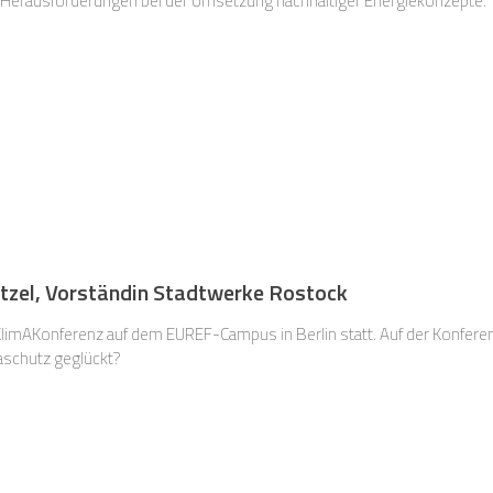
ie Herausforderungen bei der Umsetzung nachhaltiger Energiekonzepte.
itzel, Vorständin Stadtwerke Rostock
KlimAKonferenz auf dem EUREF-Campus in Berlin statt. Auf der Konferenz
aschutz geglückt?