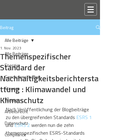
Beitrag
Alle Beiträge
1. Nov. 2023
Themenspezifischer
Alle Beiträge
Standard der
Energie
Nachhaltigkeitsberichtersta
Genossenschaften
ttung : Klimawandel und
Steuern
Klimaschutz
Wasser
Nach Veröffentlichung der Blogbeiträge 
Arbeitsrecht
zu den übergreifenden Standards 
ESRS 1
Datenschutz
und 
ESRS 2
 werden nun die zehn 
themenspezifischen ESRS-Standards 
Compliance