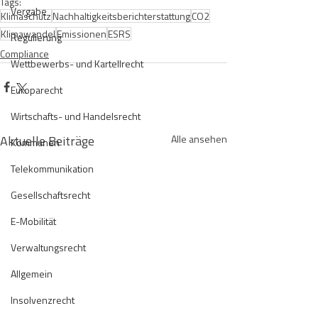
Tags:
Vergabe
Klimaschutz
Nachhaltigkeitsberichterstattung
CO2
Klimawandel
Emissionen
ESRS
Regulierung
Compliance
Wettbewerbs- und Kartellrecht
Europarecht
Wirtschafts- und Handelsrecht
Aktuelle Beiträge
Alle ansehen
Kommunen
Telekommunikation
Gesellschaftsrecht
E-Mobilität
Verwaltungsrecht
Allgemein
Insolvenzrecht