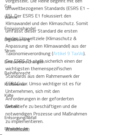
vorgestellt. Die Reihe beginnt mit den 
Gas
umweltbezogenen Standards (ESRS E1 – 
E5). Der ESRS E1 fokussiert den 
Wärme
Klimawandel und den Klimaschutz. Somit 
Emissionshandel
umfasst dieser Standard die ersten 
beiden Umweltziele (Klimaschutz & 
Digitalisierung
Anpassung an den Klimawandel) aus der 
Strom
Taxonomieverordnung (
Artikel 9 TaxVo
). 
Der ESRS E1 stellt sicherlich einen der 
Erneuerbare Energien
wichtigsten themenspezifischen 
Beihilfenrecht
Standards aus dem Rahmenwerk der 
EFRAG dar. Umso wichtiger ist es für 
Kraftwerke
Unternehmen, sich mit den 
Kälte
Anforderungen in der geforderten 
Detailtiefe zu beschäftigen und die 
Verkehr
notwendigen Prozesse und Maßnahmen 
Entsorgung/Abfall
zu implementieren.
Weiterlesen
Umweltrecht