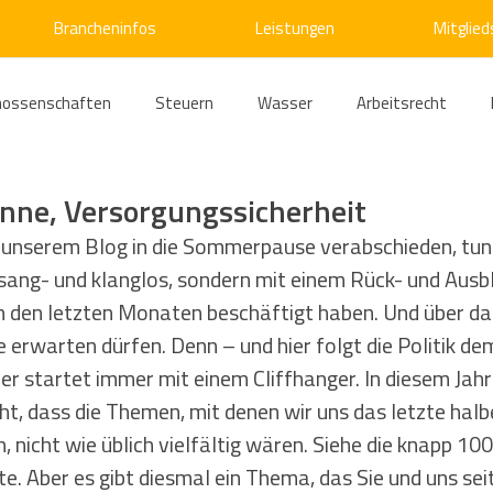
Brancheninfos
Leistungen
Mitglied
nossenschaften
Steuern
Wasser
Arbeitsrecht
ärme
Emissionshandel
Digitalisierung
Strom
E
nne, Versorgungssicherheit
 unserem Blog in die Sommerpause verabschieden, tun 
sang- und klanglos, sondern mit einem Rück- und Ausbli
ke
Kälte
Verkehr
Entsorgung/Abfall
Umweltrec
n den letzten Monaten beschäftigt haben. Und über da
rwarten dürfen. Denn – und hier folgt die Politik de
s- und Kartellrecht
Europarecht
Wirtschafts- und Handel
r startet immer mit einem Cliffhanger. In diesem Jahr i
ht, dass die Themen, mit denen wir uns das letzte halbe
, nicht wie üblich vielfältig wären. Siehe die knapp 10
ellschaftsrecht
E-Mobilität
Verwaltungsrecht
Allge
e. Aber es gibt diesmal ein Thema, das Sie und uns se