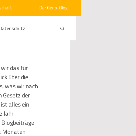
schaft
Der Geno-Blog
Datenschutz
rneuerbare Energien
wir das für 
ck über die 
ht
Vergabe
s, was wir nach 
m Gesetz der 
srecht
Kommunen
st alles ein 
 Jahr 
0 Blogbeiträge 
mein
it Monaten 