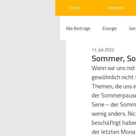
Start
Verband
Alle Beiträge
Energie
Ge
11. Juli 2022
Compliance
Gas
W
Sommer, So
Wenn wir uns mit
gewöhnlich nicht 
Beihilfenrecht
Kraftwer
Themen, die uns i
der Sommerpause e
Regulierung
Wettbewerb
Serie – der Somme
wenig anders. Nic
beschäftigt haben
Telekommunikation
Ges
der letzten Monat