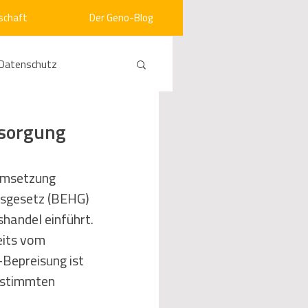
schaft
Der Geno-Blog
Datenschutz
rneuerbare Energien
rsorgung
ht
Vergabe
Umsetzung 
sgesetz (BEHG) 
handel einführt. 
srecht
Kommunen
eits vom 
Bepreisung ist 
estimmten 
mein