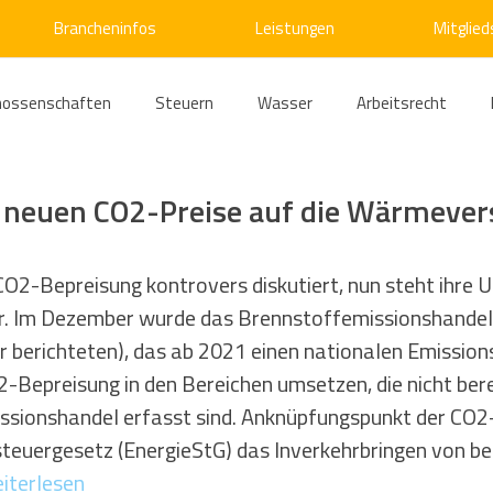
Brancheninfos
Leistungen
Mitglied
nossenschaften
Steuern
Wasser
Arbeitsrecht
ärme
Emissionshandel
Digitalisierung
Strom
E
e neuen CO2-Preise auf die Wärmeve
ke
Kälte
Verkehr
Entsorgung/Abfall
Umweltrec
CO2-Bepreisung kontrovers diskutiert, nun steht ihre 
r. Im Dezember wurde das Brennstoffemissionshandel
r berichteten), das ab 2021 einen nationalen Emissions
s- und Kartellrecht
Europarecht
Wirtschafts- und Handel
O2-Bepreisung in den Bereichen umsetzen, die nicht ber
ssionshandel erfasst sind. Anknüpfungspunkt der CO2-
steuergesetz (EnergieStG) das Inverkehrbringen von b
ellschaftsrecht
E-Mobilität
Verwaltungsrecht
Allge
iterlesen