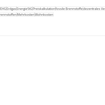
TEHG
Erdgas
EnergieStG
Preiskalkulation
fossile Brennstoffe
dezentrales V
rennstoffen
Mehrkosten
Wohnkosten