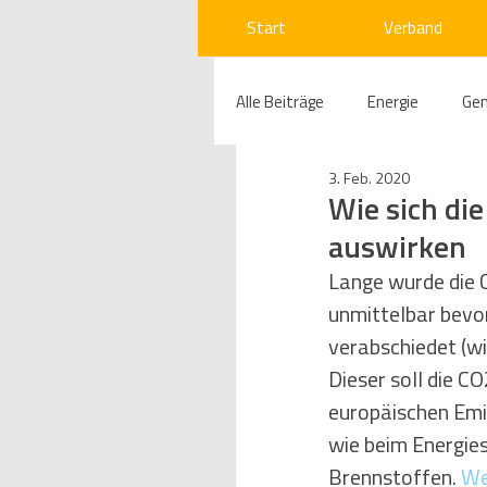
Start
Verband
Alle Beiträge
Energie
Ge
3. Feb. 2020
Compliance
Gas
W
Wie sich di
auswirken
Beihilfenrecht
Kraftwer
Lange wurde die 
unmittelbar bevo
verabschiedet (wi
Regulierung
Wettbewerb
Dieser soll die C
europäischen Emi
wie beim Energie
Telekommunikation
Ges
Brennstoffen. 
We