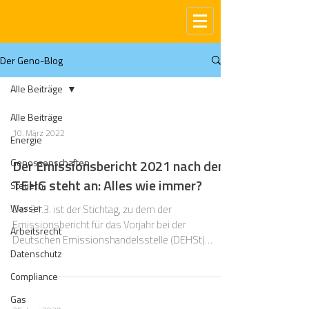
Der Geno-Blog
Alle Beiträge
Alle Beiträge
10. März 2022
Energie
Genossenschaften
Der Emissionsbericht 2021 nach dem
TEHG steht an: Alles wie immer?
Steuern
Wasser
Der 31.3. ist der Stichtag, zu dem der
Emissionsbericht für das Vorjahr bei der
Arbeitsrecht
Deutschen Emissionshandelsstelle (DEHSt)
Datenschutz
abzugeben ist.
Compliance
Gas