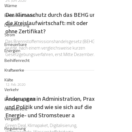
25. Juni 2020
Wärme
Der Klimaschutz durch das BEHG und
Emissionshandel
die Kreislaufwirtschaft: mit oder
Digitalisierung
ohne Zertifikat?
Strom
Das Brennstoffemissionshandelsgesetz (BEHG)
Erneuerbare
wurde, nach einem vergleichsweise kurzen
Energien
Gesetzgebungsverfahren, erst Mitte Dezember
Beihilfenrecht
des...
Kraftwerke
Kälte
12. Feb. 2020
Verkehr
Änderungen in Administration, Praxis
Entsorgung/Abfall
und Politik und wie sie sich auf die
Umweltrecht
Energie- und Stromsteuer a
Vergabe
Green Deal, Klimapaket, Digitalisierung,
Regulierung
Wärmewende, Wasserstoffstrategie –