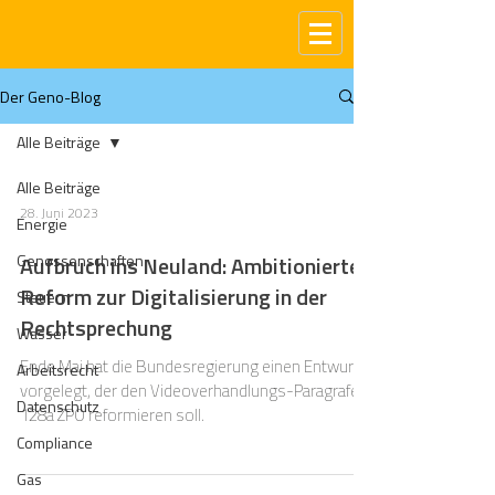
Der Geno-Blog
Alle Beiträge
Alle Beiträge
28. Juni 2023
Energie
Genossenschaften
Aufbruch ins Neuland: Ambitionierte
Reform zur Digitalisierung in der
Steuern
Rechtsprechung
Wasser
Ende Mai hat die Bundesregierung einen Entwurf
Arbeitsrecht
vorgelegt, der den Videoverhandlungs-Paragrafen
Datenschutz
128a ZPO reformieren soll.
Compliance
Gas