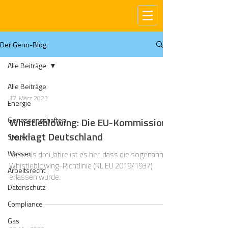
Der Geno-Blog
Alle Beiträge
Alle Beiträge
17. März 2023
Energie
Genossenschaften
Whistleblowing: Die EU-Kommission
verklagt Deutschland
Steuern
Wasser
Mehr als drei Jahre ist es her, dass die sogenannte
Whistleblowing-Richtlinie (RL EU 2019/1937)
Arbeitsrecht
erlassen wurde.
Datenschutz
Compliance
Gas