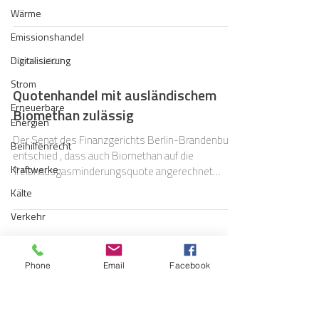
Wärme
Emissionshandel
Digitalisierung
17. Okt. 2023
Strom
Quotenhandel mit ausländischem
Erneuerbare
Biomethan zulässig
Energien
Der Senat des Finanzgerichts Berlin-Brandenburg
Beihilfenrecht
entschied , dass auch Biomethan auf die
Kraftwerke
Treibhausgasminderungsquote angerechnet
werden kann.
Kälte
Verkehr
Entsorgung/Abfall
7. Juni 2022
Umweltrecht
Phone
Email
Facebook
Steuerliche Behandlung des THG-
Vergabe
Quotenverkaufs: Finanzverwaltung
Regulierung
schafft Klarheit