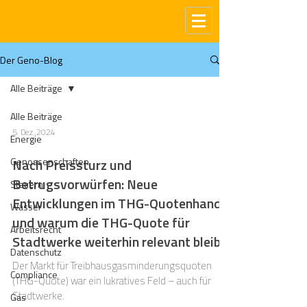
Der Geno-Blog
Alle Beiträge
Alle Beiträge
5. Dez. 2024
Energie
Genossenschaften
Nach Preissturz und
Betrugsvorwürfen: Neue
Steuern
Entwicklungen im THG-Quotenhandel
Wasser
und warum die THG-Quote für
Arbeitsrecht
Stadtwerke weiterhin relevant bleibt
Datenschutz
Der Markt für Treibhausgasminderungsquoten
Compliance
(THG-Quote) war ein lukratives Feld – auch für
Stadtwerke.
Gas