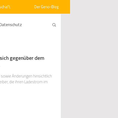
schaft
Der Geno-Blog
Datenschutz
rneuerbare Energien
 sich gegenüber dem
)
ht
Vergabe
n sowie Änderungen hinsichtlich
iber, die ihren Ladestrom im
srecht
Kommunen
mein