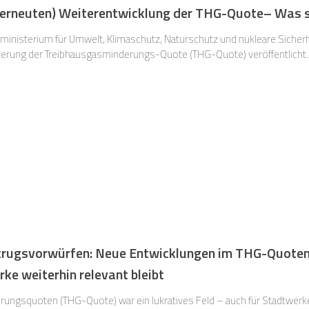
(erneuten) Weiterentwicklung der THG-Quote– Was s
ministerium für Umwelt, Klimaschutz, Naturschutz und nukleare Sicher
lierung der Treibhausgasminderungs-Quote (THG-Quote) veröffentlicht.
trugsvorwürfen: Neue Entwicklungen im THG-Quote
e weiterhin relevant bleibt
rungsquoten (THG-Quote) war ein lukratives Feld – auch für Stadtwerk