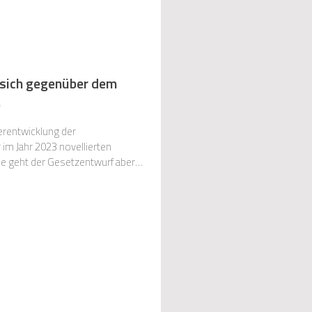
 sich gegenüber dem
)
erentwicklung der
m Jahr 2023 novellierten
se geht der Gesetzentwurf aber
rung langfristi