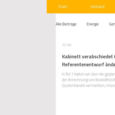
Start
Verband
Alle Beiträge
Energie
Ge
Compliance
Gas
W
10. Feb.
Kabinett verabschiedet
Referentenentwurf änder
Beihilfenrecht
Kraftwer
In Teil 1 hatten wir über die g
der Anrechnung von Biokraftstof
Quotenhandel vermarkten, müsse
Regulierung
Wettbewerb
Telekommunikation
Ges