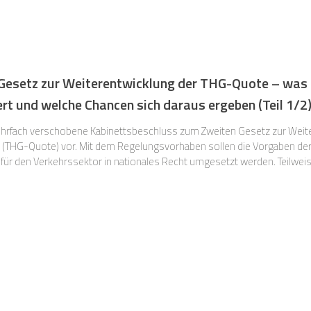
 Gesetz zur Weiterentwicklung der THG-Quote – was
t und welche Chancen sich daraus ergeben (Teil 1/2
mehrfach verschobene Kabinettsbeschluss zum Zweiten Gesetz zur Weit
THG-Quote) vor. Mit dem Regelungsvorhaben sollen die Vorgaben der i
 für den Verkehrssektor in nationales Recht umgesetzt werden. Teilwei
auch über die Anforderungen der sogenannten RED III hinaus. Durch die Neuregelung will die Regie