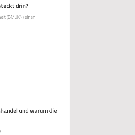
teckt drin?
heit (BMUKN) einen
nhandel und warum die
e.