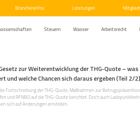
Brancheninfos
Leistungen
Mitglied
nossenschaften
Steuern
Wasser
Arbeitsrecht
ärme
Emissionshandel
Digitalisierung
Strom
E
 Gesetz zur Weiterentwicklung der THG-Quote – was
t und welche Chancen sich daraus ergeben (Teil 2/2
ke
Kälte
Verkehr
Entsorgung/Abfall
Umweltrec
eplante Fortschreibung der THG-Quote, Maßnahmen zur Betrugspräventio
fen und RFNBO auf die THG-Quote berichtet. Doch auch Ladepunktbetre
n sich auf Änderungen einstellen.
s- und Kartellrecht
Europarecht
Wirtschafts- und Handel
ellschaftsrecht
E-Mobilität
Verwaltungsrecht
Allge