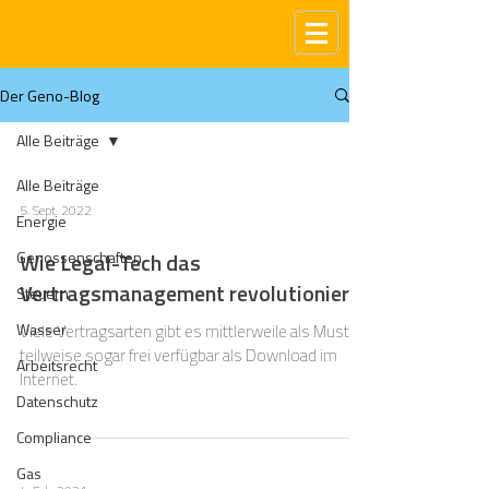
Der Geno-Blog
Alle Beiträge
Alle Beiträge
5. Sept. 2022
Energie
Genossenschaften
Wie Legal-Tech das
Vertragsmanagement revolutioniert
Steuern
Wasser
Viele Vertragsarten gibt es mittlerweile als Muster
teilweise sogar frei verfügbar als Download im
Arbeitsrecht
Internet.
Datenschutz
Compliance
Gas