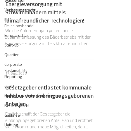
Wasserstoff
Energieversorgung mit
Verfassungsrecht
Schwimmbädern mittels
klimafreundlicher Technologien!
EU-
Emissionshandel
Welche Anforderungen gelten für die
Europarecht
Zusammenfassung des Bäderbetriebs mit der
Energieversorgung mittels klimafreundlicher
Start-up
Technologien?
Quartier
Corporate
Sustainability
17. Sept. 2025
Reporting
Gesetzgeber entlastet kommunale
CSRD
Inhaber von einbringungsgeborenen
Nachhaltigkeitsberichterstattung
Anteilen
Berichtspflicht
Endlich schafft der Gesetzgeber die
Gaskrise
einbringungsgeborenen Anteile ab und eröffnet
Haftung
vielen Kommunen neue Möglichkeiten, den