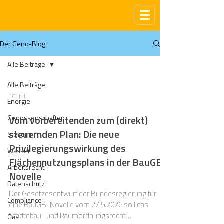
Der Geno-Blog
Alle Beiträge
Alle Beiträge
16. Juli
Energie
Genossenschaften
Vom vorbereitenden zum (direkt)
steuernden Plan: Die neue
Steuern
Privilegierungswirkung des
Wasser
Flächennutzungsplans in der BauGB-
Arbeitsrecht
Novelle
Datenschutz
Der Gesetzesentwurf der Bundesregierung für
Compliance
eine BauGB-Novelle vom 27.5.2026 soll das
Städtebau- und Raumordnungsrecht
Gas